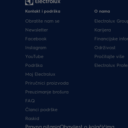
Kontakt i podrška
O nama
Obratite nam se
Electrolux Grou
Newsletter
Karijera
Facebook
Financijske info
Instagram
Održivost
YouTube
Pročitajte više
Podrška
Electrolux Profe
Moj Electrolux
Priručnici proizvoda
Preuzimanje brošura
FAQ
Članci podrške
Raskid
Pravna pitanja
Obavijest o kolačićima