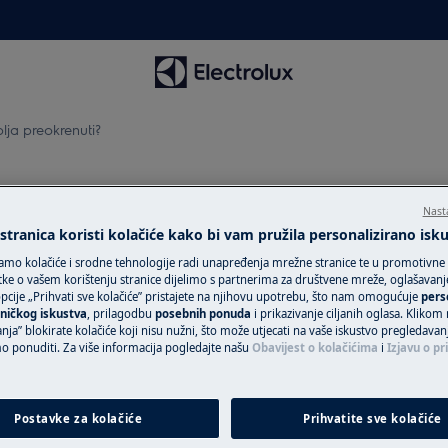
blja preokrenuti?
e rublja preokrenuti?
Nast
tranica koristi kolačiće kako bi vam pružila personalizirano isk
amo kolačiće i srodne tehnologije radi unapređenja mrežne stranice te u promotivne
ke o vašem korištenju stranice dijelimo s partnerima za društvene mreže, oglašavanje 
Zatražite popra
cije „Prihvati sve kolačiće” pristajete na njihovu upotrebu, što nam omogućuje
pers
ničkog iskustva
, prilagodbu
posebnih ponuda
i prikazivanje ciljanih oglasa. Klikom
Povjerite svoj ur
nja” blokirate kolačiće koji nisu nužni, što može utjecati na vaše iskustvo pregledavan
ponuditi. Za više informacija pogledajte našu
Obavijest o kolačićima
i
Izjavu o pr
i?
tehničarima i osig
uslugu za svoj Ele
uslugu „Fiksna ci
Postavke za kolačiće
Prihvatite sve kolačiće
uređaje van gara
grirana i samostojeća)
jedinstven plan p