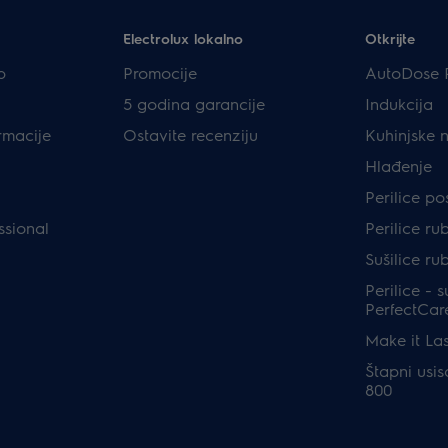
Electrolux lokalno
Otkrijte
p
Promocije
AutoDose 
5 godina garancije
Indukcija
rmacije
Ostavite recenziju
Kuhinjske 
Hlađenje
Perilice p
ssional
Perilice ru
Sušilice ru
Perilice - s
PerfectCar
Make it Las
Štapni usis
800