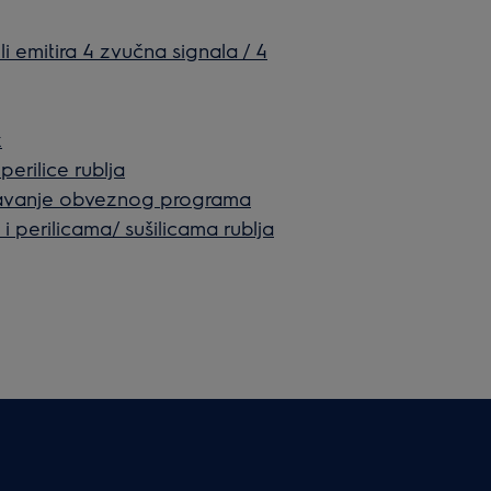
li emitira 4 zvučna signala / 4
x
erilice rublja
davanje obveznog programa
i perilicama/ sušilicama rublja