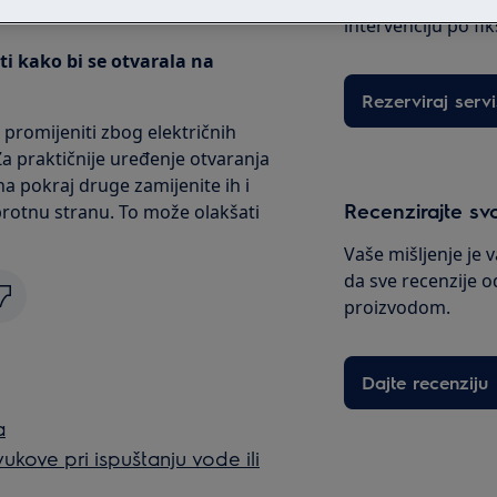
intervenciju po fi
ti kako bi se otvarala na
Rezerviraj servi
 promijeniti zbog električnih
Za praktičnije uređenje otvaranja
dna pokraj druge zamijenite ih i
Recenzirajte sv
uprotnu stranu. To može olakšati
Vaše mišljenje je 
da sve recenzije o
proizvodom.
Dajte recenziju
a
vukove pri ispuštanju vode ili