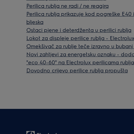
Perilica rublja ne radi / ne reagira
Perilica rublja prikazuje kod pogreške E40 i
bljeska
Ostaci pjene i deterdženta u perilici rublja
Lokot za displeje perilice rublja - Electrolu
Omekšivač za rublje teče izravno u bubanj p
Novi zahtjevi za energetsku oznaku - do
"eco 40-60" na Electrolux perilicama rublja 
Dovodno crijevo perilice rublja propušta