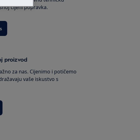
ksnoj cijeni popravka.
s
oj proizvod
važno za nas. Cijenimo i potičemo
dražavaju vaše iskustvo s