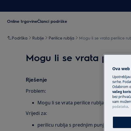
Online trgovine
Članci podrške
Podrška
Rublje
Perilice rublja
Mogu li se vrata perilice ru
Mogu li se vrata perilic
Ova web s
Upotrebljav
Rješenje
svrhe. Podat
Odabirom op
Problem:
vašeg koris
bez prihvaća
vam možemo 
Mogu li se vrata perilice rublja preokrenut
podataka
.
Vrijedi za:
perilicu rublja s prednjim punjenjem (inte