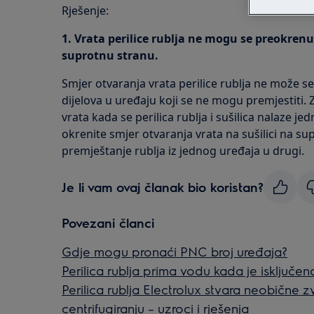
Rješenje:
1. Vrata perilice rublja ne mogu se preokrenu
suprotnu stranu.
Smjer otvaranja vrata perilice rublja ne može se
dijelova u uređaju koji se ne mogu premjestiti. 
vrata kada se perilica rublja i sušilica nalaze je
okrenite smjer otvaranja vrata na sušilici na s
premještanje rublja iz jednog uređaja u drugi.
Je li vam ovaj članak bio koristan?
Povezani članci
Gdje mogu pronaći PNC broj uređaja?
Perilica rublja prima vodu kada je isključen
Perilica rublja Electrolux stvara neobične z
centrifugiranju – uzroci i rješenja