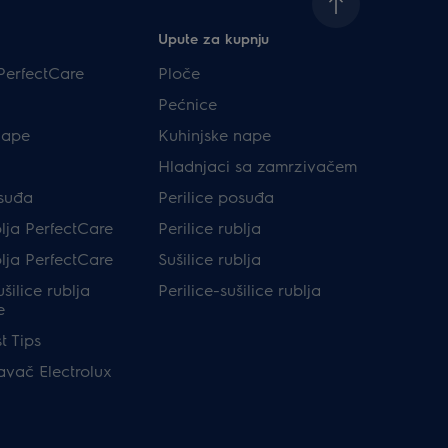
Upute za kupnju
PerfectCare
Ploče
Pećnice
nape
Kuhinjske nape
Hladnjaci sa zamrzivačem
osuđa
Perilice posuđa
blja PerfectCare
Perilice rublja
blja PerfectCare
Sušilice rublja
ušilice rublja
Perilice-sušilice rublja
e
t Tips
avač Electrolux