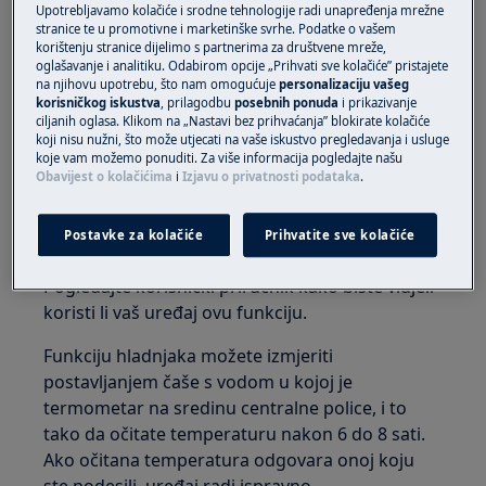
Rješenje
Upotrebljavamo kolačiće i srodne tehnologije radi unapređenja mrežne
stranice te u promotivne i marketinške svrhe. Podatke o vašem
Provjerite je li uređaj ispravno spojen na
korištenju stranice dijelimo s partnerima za društvene mreže,
napajanje, te je li sustav hlađenja uključen.
oglašavanje i analitiku. Odabirom opcije „Prihvati sve kolačiće” pristajete
na njihovu upotrebu, što nam omogućuje
personalizaciju vašeg
korisničkog iskustva
, prilagodbu
posebnih ponuda
i prikazivanje
Provjerite ima li zvukova rada nakon jednog
ciljanih oglasa. Klikom na „Nastavi bez prihvaćanja” blokirate kolačiće
sata.
koji nisu nužni, što može utjecati na vaše iskustvo pregledavanja i usluge
koje vam možemo ponuditi. Za više informacija pogledajte našu
Obavijest o kolačićima
i
Izjavu o privatnosti podataka
.
Ako je proizvod uključen a kompresor se ne
čuje, hladnjak možda izvršava svoj ciklus
automatskog odmrzavanja. Program
Postavke za kolačiće
Prihvatite sve kolačiće
odmrzavanja radi redovito i traje oko 30 minuta.
Pogledajte korisnički priručnik kako biste vidjeli
koristi li vaš uređaj ovu funkciju.
Funkciju hladnjaka možete izmjeriti
postavljanjem čaše s vodom u kojoj je
termometar na sredinu centralne police, i to
tako da očitate temperaturu nakon 6 do 8 sati.
Ako očitana temperatura odgovara onoj koju