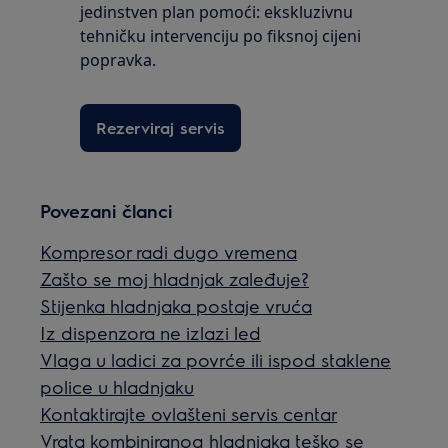
jedinstven plan pomoći: ekskluzivnu
tehničku intervenciju po fiksnoj cijeni
popravka.
Rezerviraj servis
Povezani članci
Kompresor radi dugo vremena
Zašto se moj hladnjak zaleđuje?
Stijenka hladnjaka postaje vruća
Iz dispenzora ne izlazi led
Vlaga u ladici za povrće ili ispod staklene
police u hladnjaku
Kontaktirajte ovlašteni servis centar
Vrata kombiniranog hladnjaka teško se