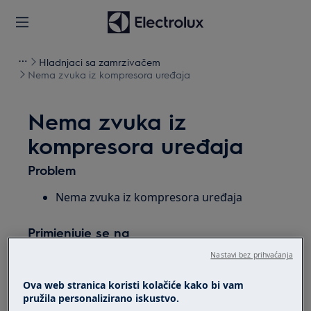
Hladnjaci sa zamrzivačem
Nema zvuka iz kompresora uređaja
Nema zvuka iz
kompresora uređaja
Problem
Nema zvuka iz kompresora uređaja
Primjenjuje se na
Nastavi bez prihvaćanja
Hladnjaci
Hladnjaci sa zamrzivačem
Ova web stranica koristi kolačiće kako bi vam
pružila personalizirano iskustvo.