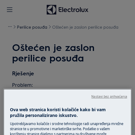
Perilice posuđa
Oštećen je zaslon perilice posuđa
Oštećen je zaslon
perilice posuđa
Rješenje
Problem:
Oštećen je zaslon perilice suđa
Nastavi bez prihvaćanja
Odnosi se na:
Ova web stranica koristi kolačiće kako bi vam
pružila personalizirano iskustvo.
integriranu perilicu suđa
Upotrebljavamo kolačiće i srodne tehnologije radi unapređenja mrežne
samostojeću perilicu suđa
stranice te u promotivne i marketinške svrhe. Podatke o vašem
korištenju stranice dijelimo s partnerima za društvene mreže,