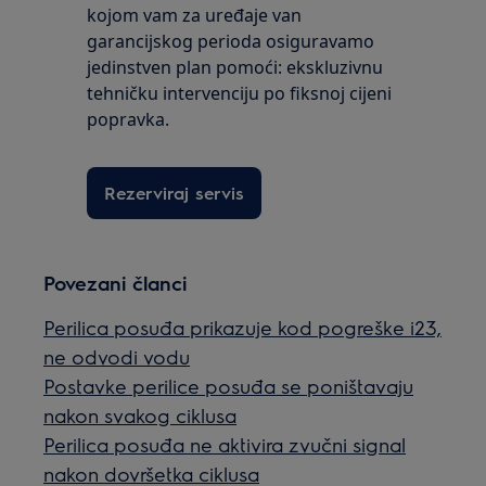
kojom vam za uređaje van
garancijskog perioda osiguravamo
jedinstven plan pomoći: ekskluzivnu
tehničku intervenciju po fiksnoj cijeni
popravka.
Rezerviraj servis
Povezani članci
Perilica posuđa prikazuje kod pogreške i23,
ne odvodi vodu
Postavke perilice posuđa se poništavaju
nakon svakog ciklusa
Perilica posuđa ne aktivira zvučni signal
nakon dovršetka ciklusa