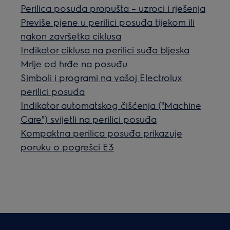
Perilica posuđa propušta – uzroci i rješenja
Previše pjene u perilici posuđa tijekom ili
nakon završetka ciklusa
Indikator ciklusa na perilici suđa bljeska
Mrlje od hrđe na posuđu
Simboli i programi na vašoj Electrolux
perilici posuđa
Indikator automatskog čišćenja ("Machine
Care") svijetli na perilici posuđa
Kompaktna perilica posuđa prikazuje
poruku o pogrešci E3