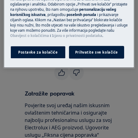
Rješenje:
oglašavanje i analitiku. Odabirom opcije „Prihvati sve kolačiće” pristajete
na njihovu upotrebu, što nam omogućuje
personalizaciju vašeg
1. Obratite se ovlaštenom servisnom centru
korisničkog iskustva
, prilagodbu
posebnih ponuda
i prikazivanje
ciljanih oglasa. Klikom na „Nastavi bez prihvaćanja” blokirate kolačiće
koji nisu nužni, što može utjecati na vaše iskustvo pregledavanja i usluge
Ako se ošteti zaslon perilice posuđa, za zamjenu
koje vam možemo ponuditi. Za više informacija pogledajte našu
kontaktirajte naš pozivni centar 01/6323-338
Obavijest o kolačićima
i
Izjavu o privatnosti podataka
.
kako bi Vam osigurali dolazak ovlaštenog
servisera.
Postavke za kolačiće
Prihvatite sve kolačiće
Je li vam ovaj članak bio koristan?
Zatražite popravak
Povjerite svoj uređaj našim iskusnim
ovlaštenim tehničarima i osigurajte
najbolju profesionalnu uslugu za svoj
Electrolux i AEG proizvod. Ugovorite
uslugu „Fiksna cijena popravka“