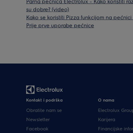
Parna pećnica Electrolux - Kako koristiti raz
su dobre? (video)
Kako se koristiti Pizza funkcijom na pećnici
Prije prve uporabe pećnice
Kontakt i podrška
O nama
Obratite nam se
Electrolux Grou
Newsletter
Karijera
Facebook
Financijske info