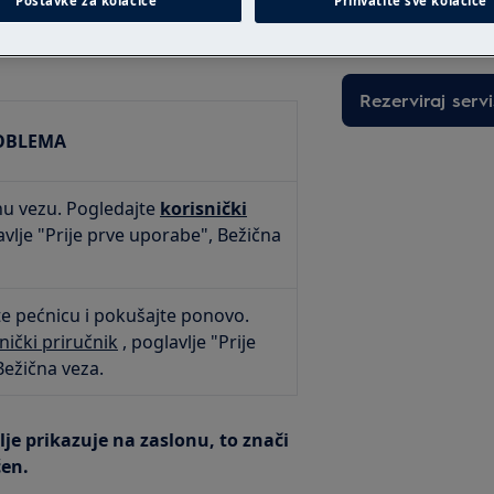
Postavke za kolačiće
Prihvatite sve kolačiće
intervenciju po fi
ci F601 ili F604, pogledajte
Rezerviraj servi
ROBLEMA
nu vezu. Pogledajte
korisnički
avlje "Prije prve uporabe", Bežična
ite pećnicu i pokušajte ponovo.
nički priručnik
, poglavlje "Prije
Bežična veza.
lje prikazuje na zaslonu, to znači
en.