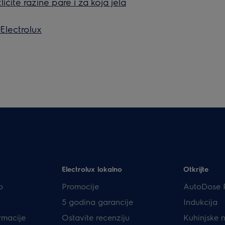
ličite razine pare i za koja jela
 Electrolux
Electrolux lokalno
Otkrijte
p
Promocije
AutoDose 
5 godina garancije
Indukcija
rmacije
Ostavite recenziju
Kuhinjske 