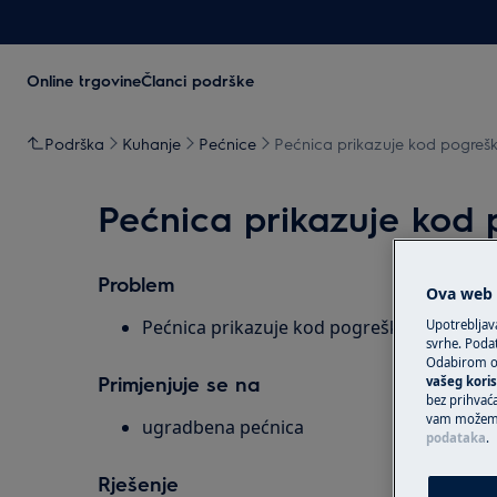
Online trgovine
Članci podrške
Podrška
Kuhanje
Pećnice
Pećnica prikazuje kod pogreške
Pećnica prikazuje kod 
Problem
Ova web s
Pećnica prikazuje kod pogreške F601 ili F6
Upotrebljav
svrhe. Podat
Odabirom op
Primjenjuje se na
vašeg koris
bez prihvaća
vam možemo 
ugradbena pećnica
podataka
.
Rješenje