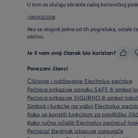
U tom se slučaju obratite našoj korisničkoj podrš
+38516323338
Ako se dogodi jedna od tih pogrešaka, ostale će f
obično.
Je li vam ovaj članak bio koristan?
Povezani članci
Čišćenje i održavanje Electrolux pećnice
Pećnica prikazuje oznaku SAFE ili simbol l
Pećnica prikazuje SIGURNO ili simbol loko
Simboli i funkcije na vašoj Electrolux pećnic
Kako se koristiti funkcijom za pirolitičko či
Kako ručno očistiti Electrolux pećnicu? (vi
Pećnica/ štednjak izbacuje osigurače