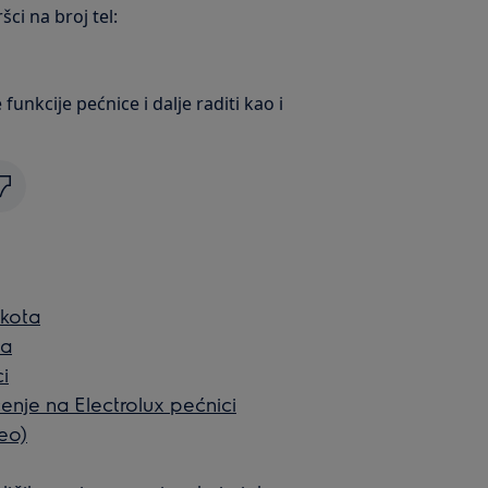
ci na broj tel:
unkcije pećnice i dalje raditi kao i
okota
ta
i
šćenje na Electrolux pećnici
deo)