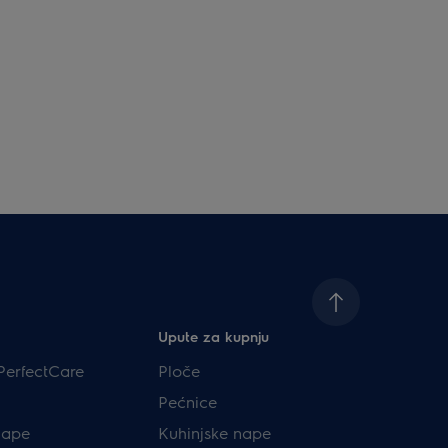
Upute za kupnju
PerfectCare
Ploče
Pećnice
nape
Kuhinjske nape