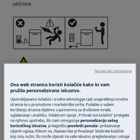
utičnice.
Nastavi bez prihvaćanja
UPOZORENJE!
OPASNOST OD OZLJEDE
Ova web stranica koristi kolačiće kako bi vam
pružila personalizirano iskustvo.
Upotrebljavamo kolačiće i srodne tehnologije radi unapređenja mrežne
stranice te u promotivne i marketinške svrhe. Podatke o vašem
korištenju stranice dijelimo s partnerima za društvene mreže,
oglašavanje i analitiku. Odabirom opcije „Prihvati sve kolačiće” pristajete
na njihovu upotrebu, što nam omogućuje
personalizaciju vašeg
Uvijek budite oprezni prilikom premještanja
korisničkog iskustva
, prilagodbu
posebnih ponuda
i prikazivanje
ciljanih oglasa. Klikom na „Nastavi bez prihvaćanja” blokirate kolačiće
uređaja. Za teške uređaje najsigurnije je da ih
koji nisu nužni, što može utjecati na vaše iskustvo pregledavanja i usluge