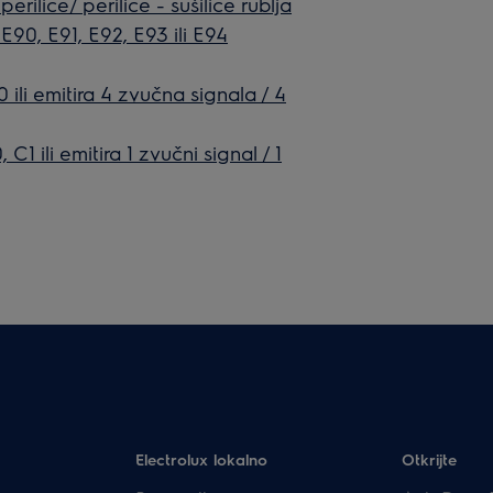
rilice/ perilice - sušilice rublja
E90, E91, E92, E93 ili E94
 ili emitira 4 zvučna signala / 4
C1 ili emitira 1 zvučni signal / 1
Electrolux lokalno
Otkrijte