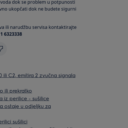
voda dok se problem u potpunosti
ovno ukopčati dok ne budete sigurni
a ili narudžbu servisa kontaktirajte
 1 6323338
 ili C2, emitira 2 zvučna signala
o ili prekratko
iz perilice - sušilice
a ostaje u odjeljku za
ici sušilici