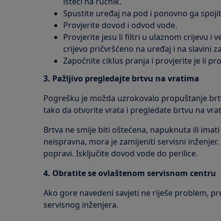
isteći na ručnik.
Spustite uređaj na pod i ponovno ga spojit
Provjerite dovod i odvod vode.
Provjerite jesu li filtri u ulaznom crijevu i 
crijevo pričvršćeno na uređaj i na slavini z
Započnite ciklus pranja i provjerite je li p
3. Pažljivo pregledajte brtvu na vratima
Pogrešku je možda uzrokovalo propuštanje brtve
tako da otvorite vrata i pregledate brtvu na vra
Brtva ne smije biti oštećena, napuknuta ili imati
neispravna, mora je zamijeniti servisni inženjer.
popravi. Isključite dovod vode do perilice.
4. Obratite se ovlaštenom servisnom centru
Ako gore navedeni savjeti ne riješe problem, p
servisnog inženjera.