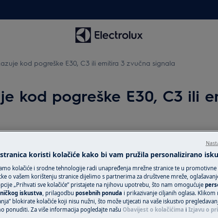
ikazuje kod pogreške E30, C3 ili emitira 3 zvučna signala
zuje kod pogreške E30, C3 ili 
Zatražite popra
, C3 ili emitira 3 zvučna signala.
Nast
tranica koristi kolačiće kako bi vam pružila personalizirano isk
 perilici.
Povjerite svoj ur
amo kolačiće i srodne tehnologije radi unapređenja mrežne stranice te u promotivne
tehničarima i osig
ke o vašem korištenju stranice dijelimo s partnerima za društvene mreže, oglašavanje 
uslugu za svoj Ele
cije „Prihvati sve kolačiće” pristajete na njihovu upotrebu, što nam omogućuje
pers
uslugu „Fiksna ci
ničkog iskustva
, prilagodbu
posebnih ponuda
i prikazivanje ciljanih oglasa. Klikom
)
nja” blokirate kolačiće koji nisu nužni, što može utjecati na vaše iskustvo pregledavan
uređaje van gara
ponuditi. Za više informacija pogledajte našu
Obavijest o kolačićima
i
Izjavu o pr
jedinstven plan p