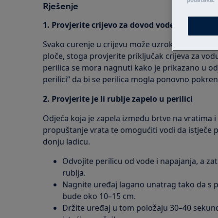
Rješenje
1. Provjerite crijevo za dovod vode
Svako curenje u crijevu može uzrokovati da voda
ploče, stoga provjerite priključak crijeva za vodu n
perilica se mora nagnuti kako je prikazano u odje
perilici“ da bi se perilica mogla ponovno pokren
2. Provjerite je li rublje zapelo u perilici
Odjeća koja je zapela između brtve na vratima i
propuštanje vrata te omogućiti vodi da istječe 
donju ladicu.
Odvojite perilicu od vode i napajanja, a zat
rublja.
Nagnite uređaj lagano unatrag tako da s 
bude oko 10–15 cm.
Držite uređaj u tom položaju 30–40 sekund