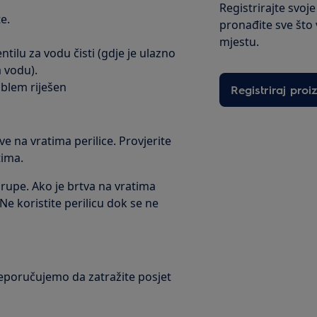
Registrirajte svoj
e.
pronađite sve što
mjestu.
ventilu za vodu čisti (gdje je ulazno
a vodu).
roblem riješen
Registriraj proi
 na vratima perilice. Provjerite
tima.
 rupe. Ako je brtva na vratima
 Ne koristite perilicu dok se ne
reporučujemo da zatražite posjet