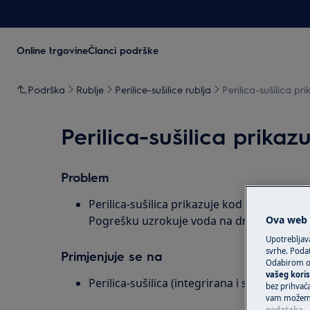
Online trgovine
Članci podrške
Podrška
Rublje
Perilice-sušilice rublja
Perilica-sušilica pr
Perilica-sušilica prika
Problem
Perilica-sušilica prikazuje kod pogreške E30
Ova web s
Pogrešku uzrokuje voda na dnu perilice ili u
Upotrebljav
svrhe. Podat
Primjenjuje se na
Odabirom op
vašeg koris
Perilica-sušilica (integrirana i samostojeća
bez prihvaća
vam možemo 
podataka
.