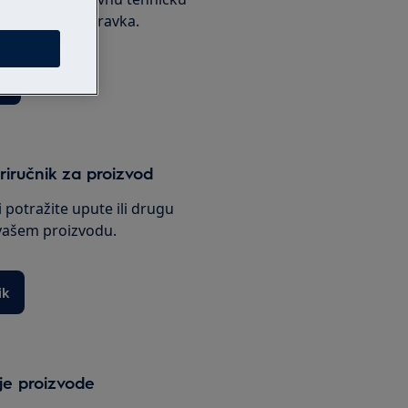
ksnoj cijeni popravka.
s
riručnik za proizvod
i potražite upute ili drugu
vašem proizvodu.
ik
oje proizvode