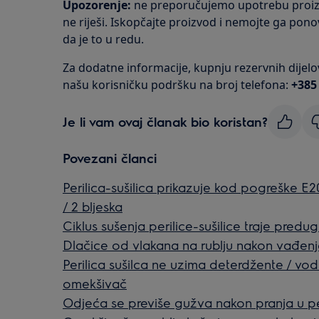
Upozorenje:
ne preporučujemo upotrebu proiz
ne riješi. Iskopčajte proizvod i nemojte ga pon
da je to u redu.
Za dodatne informacije, kupnju rezervnih dijelov
našu korisničku podršku na broj telefona:
+385
Je li vam ovaj članak bio koristan?
Povezani članci
Perilica-sušilica prikazuje kod pogreške E20
/ 2 bljeska
Ciklus sušenja perilice-sušilice traje predug
Dlačice od vlakana na rublju nakon vađenja 
Perilica sušilca ne uzima deterdžente / vod
omekšivač
Odjeća se previše gužva nakon pranja u peril