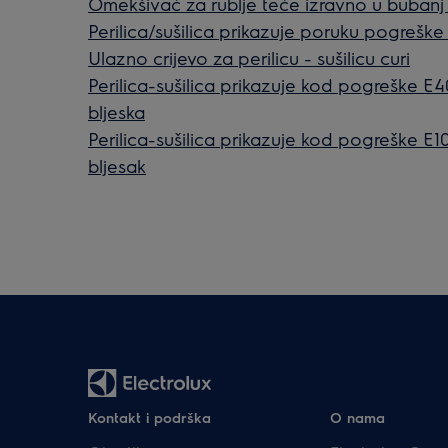
Omekšivač za rublje teče izravno u bubanj pe
Perilica/sušilica prikazuje poruku pogreške 
Ulazno crijevo za perilicu - sušilicu curi
Perilica-sušilica prikazuje kod pogreške E40
bljeska
Perilica-sušilica prikazuje kod pogreške E10, 
bljesak
Kontakt i podrška
O nama