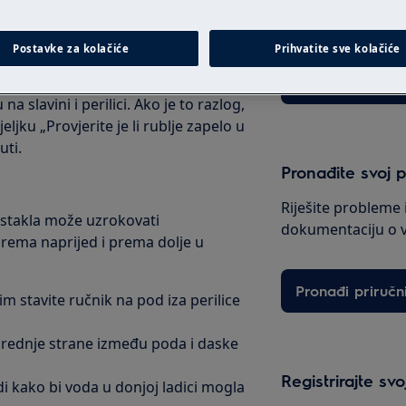
intervenciju po fi
Postavke za kolačiće
Prihvatite sve kolačiće
 protječe u perilicu pored stražnje
Rezerviraj servi
a slavini i perilici. Ako je to razlog,
ljku „Provjerite je li rublje zapelo u
uti.
Pronađite svoj p
Riješite probleme 
 stakla može uzrokovati
dokumentaciju o 
prema naprijed i prema dolje u
Pronađi priručn
im stavite ručnik na pod iza perilice
prednje strane između poda i daske
Registrirajte sv
i kako bi voda u donjoj ladici mogla