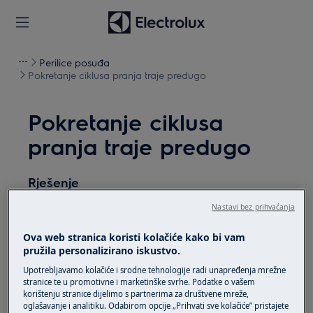
Perilice posuđa
Pokretanje ciklusa pranja traje predugo
Pokretanje ciklusa
pranja traje predugo
Rješenje
Nastavi bez prihvaćanja
Kada pokrenete ciklus, može potrajati do pet
minuta kako bi se napunila jedinica za
Ova web stranica koristi kolačiće kako bi vam
omekšavanje. Tijekom tog vremena može se
pružila personalizirano iskustvo.
činiti da uređaj ne radi. Nakon dovršetka
Upotrebljavamo kolačiće i srodne tehnologije radi unapređenja mrežne
postupka najprije se pokreće tekuća faza.
stranice te u promotivne i marketinške svrhe. Podatke o vašem
korištenju stranice dijelimo s partnerima za društvene mreže,
Je li vam ovaj članak bio koristan?
oglašavanje i analitiku. Odabirom opcije „Prihvati sve kolačiće” pristajete