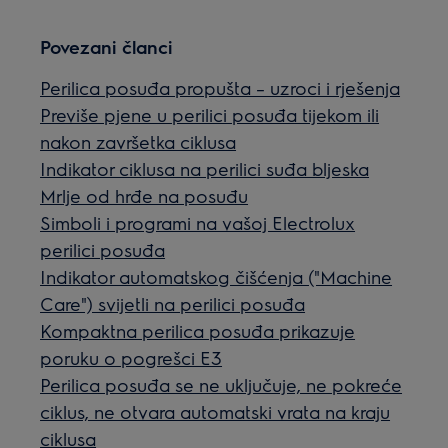
Povezani članci
Perilica posuđa propušta – uzroci i rješenja
Previše pjene u perilici posuđa tijekom ili
nakon završetka ciklusa
Indikator ciklusa na perilici suđa bljeska
Mrlje od hrđe na posuđu
Simboli i programi na vašoj Electrolux
perilici posuđa
Indikator automatskog čišćenja ("Machine
Care") svijetli na perilici posuđa
Kompaktna perilica posuđa prikazuje
poruku o pogrešci E3
Perilica posuđa se ne uključuje, ne pokreće
ciklus, ne otvara automatski vrata na kraju
ciklusa