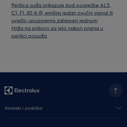
Perilica suđa prikazuje kod pogreške AL5,
C1, F1, i10 ili i11, emitira jedan zvučni signal ili
svjetlo upozorenja zatreperi jednom
Hrđa na priboru za jelo nakon pranja u
perilici posuđa
Kontakt i podrška