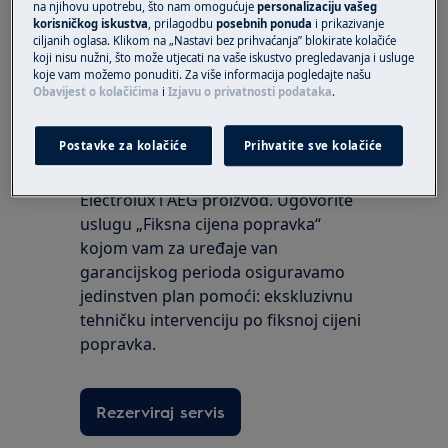
na njihovu upotrebu, što nam omogućuje
personalizaciju vašeg
korisničkog iskustva
, prilagodbu
posebnih ponuda
i prikazivanje
ciljanih oglasa. Klikom na „Nastavi bez prihvaćanja” blokirate kolačiće
koji nisu nužni, što može utjecati na vaše iskustvo pregledavanja i usluge
koje vam možemo ponuditi. Za više informacija pogledajte našu
Zatražite popravak
Obavijest o kolačićima
i
Izjavu o privatnosti podataka
.
Povjerite svoj uređaj našim iskusnim
Postavke za kolačiće
Prihvatite sve kolačiće
ovlaštenim tehničarima i osigurajte
najbolju profesionalnu uslugu za svoj
Electrolux i AEG proizvod. Ugovorite
uslugu „Fiksna cijena popravka“
kojom vam za uređaje van
garancijskog perioda osiguravamo
jedinstven plan pomoći: ekskluzivnu
tehničku intervenciju po fiksnoj cijeni
popravka.
Rezerviraj servis