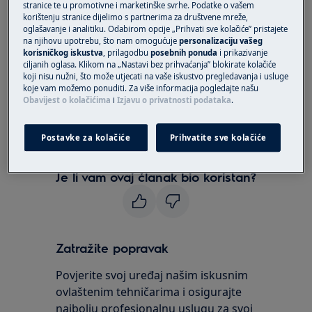
stranice te u promotivne i marketinške svrhe. Podatke o vašem
Robotski usisavač serije Pure I9
korištenju stranice dijelimo s partnerima za društvene mreže,
oglašavanje i analitiku. Odabirom opcije „Prihvati sve kolačiće” pristajete
Robotski usisavač serije RX9
na njihovu upotrebu, što nam omogućuje
personalizaciju vašeg
korisničkog iskustva
, prilagodbu
posebnih ponuda
i prikazivanje
Odgovor:
ciljanih oglasa. Klikom na „Nastavi bez prihvaćanja” blokirate kolačiće
koji nisu nužni, što može utjecati na vaše iskustvo pregledavanja i usluge
1. Ne postoji sigurnosna brava, po potrebi
koje vam možemo ponuditi. Za više informacija pogledajte našu
Obavijest o kolačićima
i
Izjavu o privatnosti podataka
.
isključite robota.
Da biste isključili robota, pritisnite gumb
Postavke za kolačiće
Prihvatite sve kolačiće
Reproduciraj / zaustavi
.
Je li vam ovaj članak bio koristan?
Zatražite popravak
Povjerite svoj uređaj našim iskusnim
ovlaštenim tehničarima i osigurajte
najbolju profesionalnu uslugu za svoj