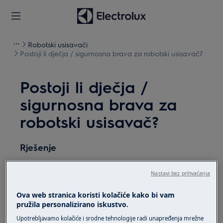
Robotski usisavači
Postoji li dječja / sigurnosna brava za robotski usisavač?
Postoji li dječja /
sigurnosna brava za
robotski usisavač?
Rješenje
Pitanje:
Nastavi bez prihvaćanja
Postoji li dječja / sigurnosna brava za
Ova web stranica koristi kolačiće kako bi vam
robotski
usisavač
?
pružila personalizirano iskustvo.
Odnosi se na:
Upotrebljavamo kolačiće i srodne tehnologije radi unapređenja mrežne