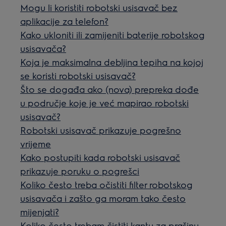
Mogu li koristiti robotski usisavač bez
aplikacije za telefon?
Kako ukloniti ili zamijeniti baterije robotskog
usisavača?
Koja je maksimalna debljina tepiha na kojoj
se koristi robotski usisavač?
Što se događa ako (nova) prepreka dođe
u područje koje je već mapirao robotski
usisavač?
Robotski usisavač prikazuje pogrešno
vrijeme
Kako postupiti kada robotski usisavač
prikazuje poruku o pogrešci
Koliko često treba očistiti filter robotskog
usisavača i zašto ga moram tako često
mijenjati?
Koliko često trebam čistiti kantu za prašinu