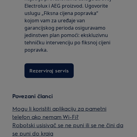
Electrolux i AEG proizvod. Ugovorite
uslugu „Fiksna cijena popravka“
kojom vam za uređaje van
garancijskog perioda osiguravamo
jedinstven plan pomoći: ekskluzivnu
tehničku intervenciju po fiksnoj cijeni
popravka.
Rezerviraj servis
Povezani članci
Mogu li koristiti aplikaciju za pametni
telefon ako nemam Wi-Fi?
Robotski usisivač se ne puni ili se ne čini da
se puni do kraja