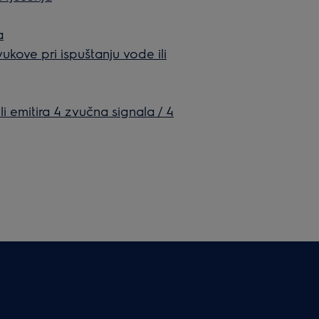
a
vukove pri ispuštanju vode ili
li emitira 4 zvučna signala / 4