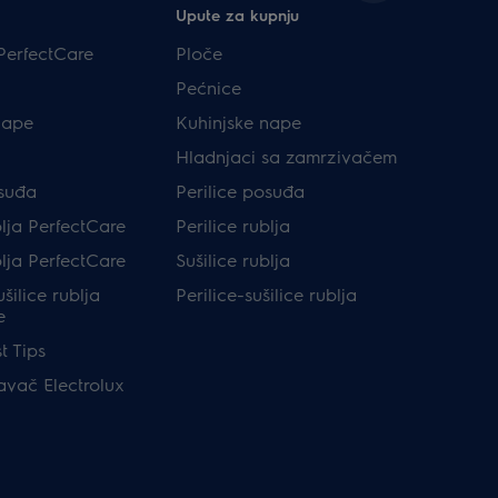
Upute za kupnju
PerfectCare
Ploče
Pećnice
nape
Kuhinjske nape
Hladnjaci sa zamrzivačem
osuđa
Perilice posuđa
blja PerfectCare
Perilice rublja
blja PerfectCare
Sušilice rublja
ušilice rublja
Perilice-sušilice rublja
e
t Tips
avač Electrolux