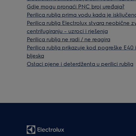
Gdje mogu pronaći PNC broj uređaja?
Perilica rublja prima vodu kada je isključen
Perilica rublja Electrolux stvara neobične z
centrifugiranju – uzroci i rješenja
Perilica rublja ne radi / ne reagira
Perilica rublja prikazuje kod pogreške E40 i
bljeska
Ostaci pjene i deterdženta u perilici rublja