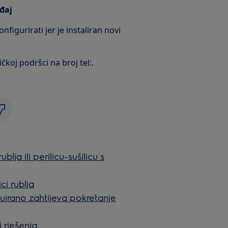
đaj
figurirati jer je instaliran novi
čkoj podršci na broj tel:.
blja ili perilicu-sušilicu s
ci rublja
inuirano zahtijeva pokretanje
i rješenja