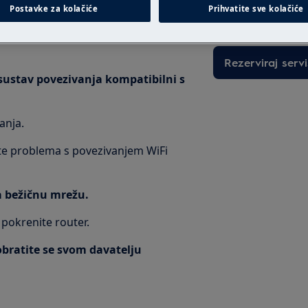
Postavke za kolačiće
Prihvatite sve kolačiće
intervenciju po fi
Rezerviraj servi
sustav povezivanja kompatibilni s
anja.
ate problema s povezivanjem WiFi
na bežičnu mrežu.
 pokrenite router.
bratite se svom davatelju