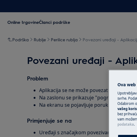
Online trgovine
Članci podrške
Podrška
Rublje
Perilice rublja
Povezani uređaji - Aplikac
Povezani uređaji - Apl
Problem
Ova web s
Aplikacija se ne može povezati s uređajem
Upotrebljav
Na zaslonu se prikazuje "pogreška veze"
svrhe. Podat
Odabirom op
Na ekranu se pojavljuje poruka "Neuspjel
vašeg koris
bez prihvaća
Primjenjuje se na
vam možemo 
podataka
.
Uređaji s značajkom povezivanja