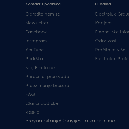
Kontakt i podrška
O nama
Obratite nam se
Electrolux Grou
Newsletter
Karijera
Facebook
Financijske info
Instagram
Održivost
YouTube
Pročitajte više
Podrška
Electrolux Profe
Moj Electrolux
Priručnici proizvoda
Preuzimanje brošura
FAQ
Članci podrške
Raskid
Pravna pitanja
Obavijest o kolačićima