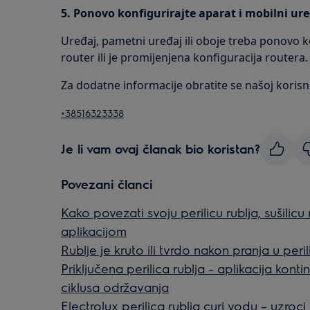
5. Ponovo konfigurirajte aparat i mobilni ure
Uređaj, pametni uređaj ili oboje treba ponovo kon
router ili je promijenjena konfiguracija routera.
Za dodatne informacije obratite se našoj korisni
+38516323338
Je li vam ovaj članak bio koristan?
Povezani članci
Kako povezati svoju perilicu rublja, sušilicu ru
aplikacijom
Rublje je kruto ili tvrdo nakon pranja u perili
Priključena perilica rublja - aplikacija kont
ciklusa održavanja
Electrolux perilica rublja curi vodu – uzroci 