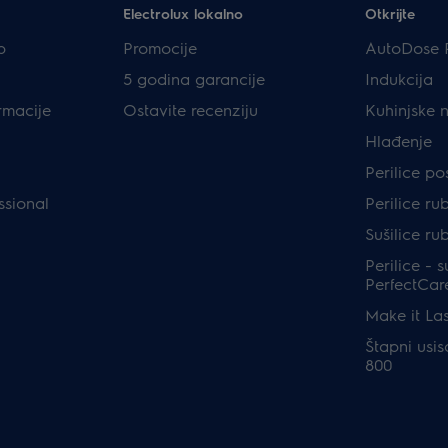
Electrolux lokalno
Otkrijte
p
Promocije
AutoDose 
5 godina garancije
Indukcija
rmacije
Ostavite recenziju
Kuhinjske 
Hlađenje
Perilice p
ssional
Perilice ru
Sušilice ru
Perilice - s
PerfectCar
Make it Las
Štapni usis
800