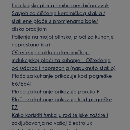
Indukcijska ploča emitira neobičan zvuk
Savjeti za čišćenje keramičkog stakla /
staklene ploče s promjenama boje/
diskoloracijom
Paljenje na mojoj plinskoj ploči za kuhanje
neprestano iskri
Oštećenje stakla na keramičkoj i
indukcijskoj ploči za kuhanje - Oštećenje
od udarca i naprezanja (napuknuto staklo)
Ploča za kuhanje prikazuje kod pogreške
E6/E641
Ploča za kuhanje prikazuje poruku F
Ploča za kuhanje prikazuje kod pogreške
E7
Kako koristiti funkciju roditeljske zaštite i
zaključavanja na vašoj Electrolux