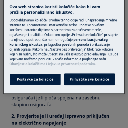
ugradbenu indukcijsku ploču
Ova web stranica koristi kolačiće kako bi vam
samostojeći štednjak s indukcijskom
pružila personalizirano iskustvo.
pločom za kuhanje
Upotrebljavamo kolačiće i srodne tehnologije radi unapređenja mrežne
ugradbenu plinsku ploču
stranice te u promotivne i marketinške svrhe. Podatke o vašem
samostojeći štednjak s plinskom pločom
korištenju stranice dijelimo s partnerima za društvene mreže,
za kuhanje
oglašavanje i analitiku. Odabirom opcije „Prihvati sve kolačiće” pristajete
na njihovu upotrebu, što nam omogućuje
personalizaciju vašeg
korisničkog iskustva
, prilagodbu
posebnih ponuda
i prikazivanje
Rješenje
ciljanih oglasa. Klikom na „Nastavi bez prihvaćanja” blokirate kolačiće
koji nisu nužni, što može utjecati na vaše iskustvo pregledavanja i usluge
koje vam možemo ponuditi. Za više informacija pogledajte našu
Obavijest o kolačićima
i
Izjavu o privatnosti podataka
.
1. Pobrinite se da je osigurač dostatan za
opterećenje napajanja
Postavke za kolačiće
Prihvatite sve kolačiće
Provjerite s električarem imate li pravu jačinu
osigurača i je li ploča spojena na zasebnu
skupinu osigurača.
2. Provjerite je li uređaj ispravno priključen
na električno napajanje