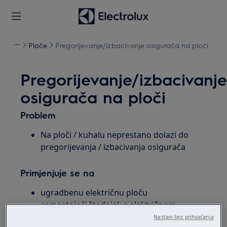
Ploče
Pregorijevanje/izbacivanje osigurača na ploči
Pregorijevanje/izbacivanj
osigurača na ploči
Problem
Na ploči / kuhalu neprestano dolazi do
pregorijevanja / izbacivanja osigurača
Primjenjuje se na
ugradbenu električnu ploču
samostojeći štednjak s električnom
pločom za kuhanje
Nastavi bez prihvaćanja