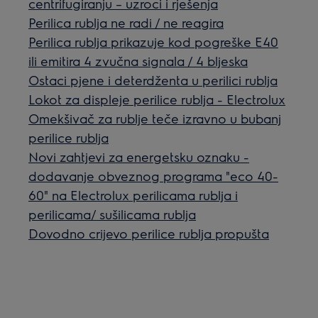
centrifugiranju – uzroci i rješenja
Perilica rublja ne radi / ne reagira
Perilica rublja prikazuje kod pogreške E40
ili emitira 4 zvučna signala / 4 bljeska
Ostaci pjene i deterdženta u perilici rublja
Lokot za displeje perilice rublja - Electrolux
Omekšivač za rublje teče izravno u bubanj
perilice rublja
Novi zahtjevi za energetsku oznaku -
dodavanje obveznog programa "eco 40-
60" na Electrolux perilicama rublja i
perilicama/ sušilicama rublja
Dovodno crijevo perilice rublja propušta