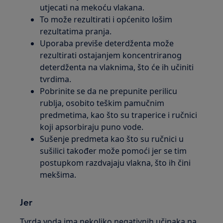
utjecati na mekoću vlakana.
To može rezultirati i općenito lošim
rezultatima pranja.
Uporaba previše deterdženta može
rezultirati ostajanjem koncentriranog
deterdženta na vlaknima, što će ih učiniti
tvrdima.
Pobrinite se da ne prepunite perilicu
rublja, osobito teškim pamučnim
predmetima, kao što su traperice i ručnici
koji apsorbiraju puno vode.
Sušenje predmeta kao što su ručnici u
sušilici također može pomoći jer se tim
postupkom razdvajaju vlakna, što ih čini
mekšima.
Jer
Tvrda voda ima nekoliko negativnih učinaka na