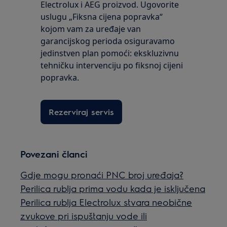
Electrolux i AEG proizvod. Ugovorite
uslugu „Fiksna cijena popravka“
kojom vam za uređaje van
garancijskog perioda osiguravamo
jedinstven plan pomoći: ekskluzivnu
tehničku intervenciju po fiksnoj cijeni
popravka.
Rezerviraj servis
Povezani članci
Gdje mogu pronaći PNC broj uređaja?
Perilica rublja prima vodu kada je isključena
Perilica rublja Electrolux stvara neobične
zvukove pri ispuštanju vode ili