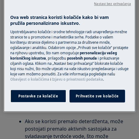
Nastavi bez prihvaćanja
perilicu rublja s prednjim punjenjem
(integrirana i samostojeća)
Ova web stranica koristi kolačiće kako bi vam
perilicu rublja s gornjim punjenjem
pružila personalizirano iskustvo.
Upotrebljavamo kolačiće i srodne tehnologije radi unapređenja mrežne
Rješenje:
stranice te u promotivne i marketinške svrhe. Podatke o vašem
korištenju stranice dijelimo s partnerima za društvene mreže,
1. Najvjerojatniji razlog krutosti ili tvrdoće
oglašavanje i analitiku. Odabirom opcije „Prihvati sve kolačiće” pristajete
na njihovu upotrebu, što nam omogućuje
personalizaciju vašeg
rublja jest dodavanje pogrešne količine
korisničkog iskustva
, prilagodbu
posebnih ponuda
i prikazivanje
deterdženta i/ili vrlo tvrda voda.
ciljanih oglasa. Klikom na „Nastavi bez prihvaćanja” blokirate kolačiće
koji nisu nužni, što može utjecati na vaše iskustvo pregledavanja i usluge
2. Oštećenje tkanina: Tvrda voda može učiniti
koje vam možemo ponuditi. Za više informacija pogledajte našu
Obavijest o kolačićima
i
Izjavu o privatnosti podataka
.
tkanine krutima i tvrdim, što se osjeti kao
neugoda na dodir.
Postavke za kolačiće
Prihvatite sve kolačiće
Za najbolje rezultate pranja slijedite upute u
nastavku:
Ako se koristi premalo deterdženta, može
postojati premalo aktivnih sastojaka za
svladavanje tvrdoće vode, što može