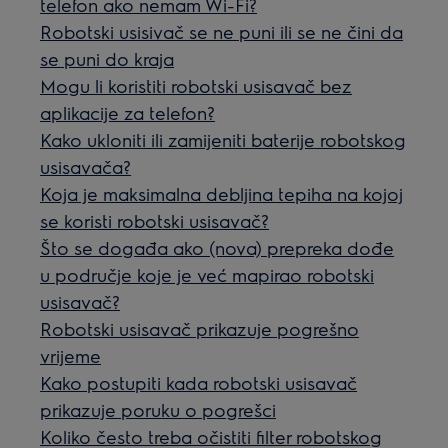
telefon ako nemam Wi-Fi?
Robotski usisivač se ne puni ili se ne čini da
se puni do kraja
Mogu li koristiti robotski usisavač bez
aplikacije za telefon?
Kako ukloniti ili zamijeniti baterije robotskog
usisavača?
Koja je maksimalna debljina tepiha na kojoj
se koristi robotski usisavač?
Što se događa ako (nova) prepreka dođe
u područje koje je već mapirao robotski
usisavač?
Robotski usisavač prikazuje pogrešno
vrijeme
Kako postupiti kada robotski usisavač
prikazuje poruku o pogrešci
Koliko često treba očistiti filter robotskog