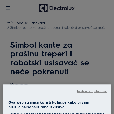
Robotski usisavači
Simbol kante za prašinu treperi i robotski usisavač se neće
pokrenuti
Simbol kante za
prašinu treperi i
robotski usisavač se
neće pokrenuti
Rješenje
Nastavi bez prihvaćanja
Problem:
Ova web stranica koristi kolačiće kako bi vam
Simbol kante za prašinu treperi i robotski
pružila personalizirano iskustvo.
usisavač se neće pokrenuti