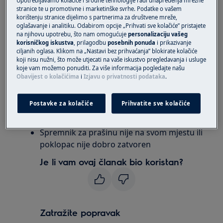
Upotrebljavamo kolačiće i srodne tehnologije radi unapređenja mrežne
stranice te u promotivne i marketinške svrhe. Podatke o vašem
Odnosi se na:
korištenju stranice dijelimo s partnerima za društvene mreže,
oglašavanje i analitiku. Odabirom opcije „Prihvati sve kolačiće” pristajete
Robotski usisavač serije Pure I9
na njihovu upotrebu, što nam omogućuje
personalizaciju vašeg
Robotski usisavač serije RX9
korisničkog iskustva
, prilagodbu
posebnih ponuda
i prikazivanje
ciljanih oglasa. Klikom na „Nastavi bez prihvaćanja” blokirate kolačiće
rezolucija:
koji nisu nužni, što može utjecati na vaše iskustvo pregledavanja i usluge
koje vam možemo ponuditi. Za više informacija pogledajte našu
Obavijest o kolačićima
i
Izjavu o privatnosti podataka
.
1. Stavite
spremnik
za
prašinu
u robotski
usisavač, pravilno zatvorite poklopac.
Postavke za kolačiće
Prihvatite sve kolačiće
Uzrok:
Spremnik za prašinu nije na svom mjestu ili
poklopac nije dobro zatvoren
Je li vam ovaj članak bio koristan?
Zatražite popravak