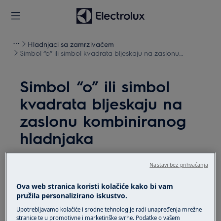
Hladnjaci sa zamrzivačem
Simbol “o” ili simbol kvadrata bljeskaju na zaslonu
kombiniranog hladnjaka
Simbol “o” ili simbol
kvadrata bljeskaju na
zaslonu kombiniranog
hladnjaka
Rješenje
Nastavi bez prihvaćanja
Problem:
Ova web stranica koristi kolačiće kako bi vam
pružila personalizirano iskustvo.
Na zaslonu se prikazuje ili bljeska simbol
Upotrebljavamo kolačiće i srodne tehnologije radi unapređenja mrežne
“0” ili simbol kvadrata.
stranice te u promotivne i marketinške svrhe. Podatke o vašem