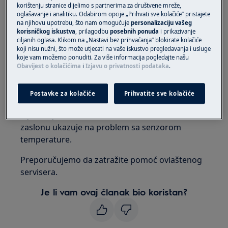
korištenju stranice dijelimo s partnerima za društvene mreže,
Vrijedi za:
oglašavanje i analitiku. Odabirom opcije „Prihvati sve kolačiće” pristajete
na njihovu upotrebu, što nam omogućuje
personalizaciju vašeg
Hladnjak
korisničkog iskustva
, prilagodbu
posebnih ponuda
i prikazivanje
ciljanih oglasa. Klikom na „Nastavi bez prihvaćanja” blokirate kolačiće
Kombinirani hladnjak
koji nisu nužni, što može utjecati na vaše iskustvo pregledavanja i usluge
Zamrzivač
koje vam možemo ponuditi. Za više informacija pogledajte našu
Obavijest o kolačićima
i
Izjavu o privatnosti podataka
.
Rješenje:
1. Obratite se ovlaštenom servisnom centru
Postavke za kolačiće
Prihvatite sve kolačiće
Bljeskanje simbola “0” ili simbola kvadrata na
zaslonu ukazuje na problem sa senzorom
temperature.
Preporučujemo da zatražite pomoć ovlaštenog
servisera.
Je li vam ovaj članak bio koristan?