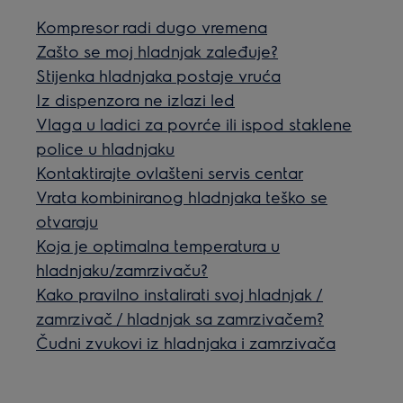
Kompresor radi dugo vremena
Zašto se moj hladnjak zaleđuje?
Stijenka hladnjaka postaje vruća
Iz dispenzora ne izlazi led
Vlaga u ladici za povrće ili ispod staklene
police u hladnjaku
Kontaktirajte ovlašteni servis centar
Vrata kombiniranog hladnjaka teško se
otvaraju
Koja je optimalna temperatura u
hladnjaku/zamrzivaču?
Kako pravilno instalirati svoj hladnjak /
zamrzivač / hladnjak sa zamrzivačem?
Čudni zvukovi iz hladnjaka i zamrzivača