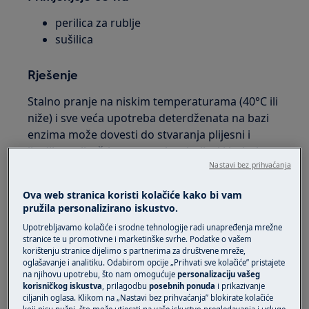
perilica za rublje
sušilica
Rješenje
Stalno pranje na niskim temperaturama (40°C ili
niže) i sve veća upotreba deterdženata na bazi
enzima može dovesti do stvaranja plijesni i
ljepljive prljavštine unutar brtvi, cijevi i bubnjeva.
To može začepiti crijeva, uzrokovati neugodne
Nastavi bez prihvaćanja
mirise u perilici rublja i ostaviti ostatke na odjeći.
Ova web stranica koristi kolačiće kako bi vam
pružila personalizirano iskustvo.
1. Redovito izvodite održavanje pranja
koristeći sredstvo za čišćenje perilice rublja.
Upotrebljavamo kolačiće i srodne tehnologije radi unapređenja mrežne
stranice te u promotivne i marketinške svrhe. Podatke o vašem
korištenju stranice dijelimo s partnerima za društvene mreže,
oglašavanje i analitiku. Odabirom opcije „Prihvati sve kolačiće” pristajete
na njihovu upotrebu, što nam omogućuje
personalizaciju vašeg
korisničkog iskustva
, prilagodbu
posebnih ponuda
i prikazivanje
ciljanih oglasa. Klikom na „Nastavi bez prihvaćanja” blokirate kolačiće