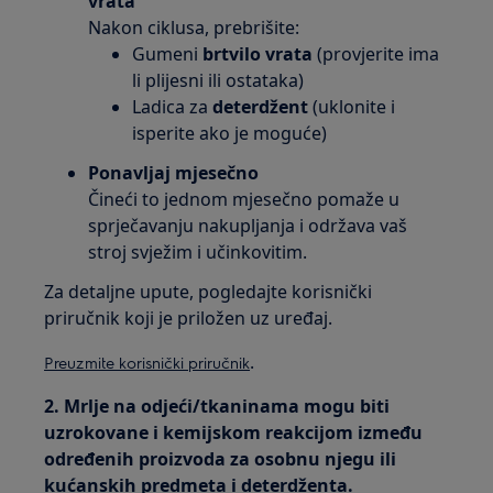
vrata
Nakon ciklusa, prebrišite:
Gumeni
brtvilo vrata
(provjerite ima
li plijesni ili ostataka)
Ladica za
deterdžent
(uklonite i
isperite ako je moguće)
Ponavljaj mjesečno
Čineći to jednom mjesečno pomaže u
sprječavanju nakupljanja i održava vaš
stroj svježim i učinkovitim.
Za detaljne upute, pogledajte korisnički
priručnik koji je priložen uz uređaj.
.
Preuzmite korisnički priručnik
2. Mrlje na odjeći/tkaninama mogu biti
uzrokovane i kemijskom reakcijom između
određenih proizvoda za osobnu njegu ili
kućanskih predmeta i deterdženta.