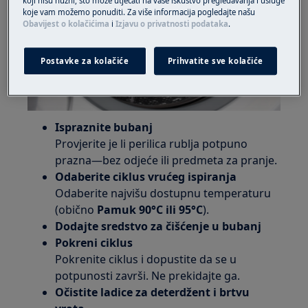
koji nisu nužni, što može utjecati na vaše iskustvo pregledavanja i usluge
koje vam možemo ponuditi. Za više informacija pogledajte našu
Obavijest o kolačićima
i
Izjavu o privatnosti podataka
.
Postavke za kolačiće
Prihvatite sve kolačiće
Ispraznite bubanj
Provjerite je li perilica rublja potpuno
prazna—bez odjeće ili predmeta za pranje.
Odaberite ciklus vrućeg ispiranja
Odaberite najvišu dostupnu temperaturu
(obično
Pamuk
90°C ili 95°C
).
Dodajte sredstvo za čišćenje u bubanj
Pokreni ciklus
Pokrenite ciklus i dopustite da se u
potpunosti završi. Ne prekidajte ga.
Očistite ladice za deterdžent i brtvu