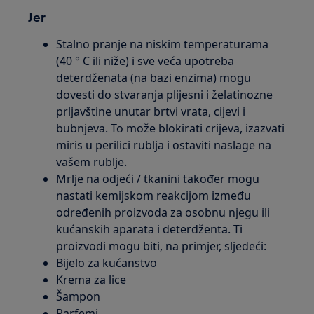
Jer
Stalno pranje na niskim temperaturama
(40 ° C ili niže) i sve veća upotreba
deterdženata (na bazi enzima) mogu
dovesti do stvaranja plijesni i želatinozne
prljavštine unutar brtvi vrata, cijevi i
bubnjeva. To može blokirati crijeva, izazvati
miris u perilici rublja i ostaviti naslage na
vašem rublje.
Mrlje na odjeći / tkanini također mogu
nastati kemijskom reakcijom između
određenih proizvoda za osobnu njegu ili
kućanskih aparata i deterdženta. Ti
proizvodi mogu biti, na primjer, sljedeći:
Bijelo za kućanstvo
Krema za lice
Šampon
Parfemi