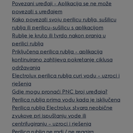
Povezani uređaji - Aplikacija se ne može
povezati s uređajem
Kako povezati svoju perilicu rublja, sušilicu
rublja ili perilicu-sušilicu s aplikacijom
Rublje je kruto ili tvrdo nakon pranja u
perilici rublja
Priključena perilica rublja - aplikacija
kontinuirano zahtijeva pokretanje ciklusa
održavanja
Electrolux perilica rublja curi vodu – uzroci i
rješenja
Gdje mogu pronaći PNC broj uređaja?
Perilica rublja prima vodu kada je isključena
Perilica rublja Electrolux stvara neobične
zvukove pri ispuštanju vode ili
centrifugiranju – uzroci i rješenja
Perilica rublja ne radi / ne reagira