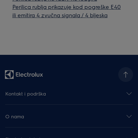
Perilica rublja prikazuje kod pogreške E40
ili emitira 4 zvučna signala / 4 bljeska
Kontakt i podrška
O nama