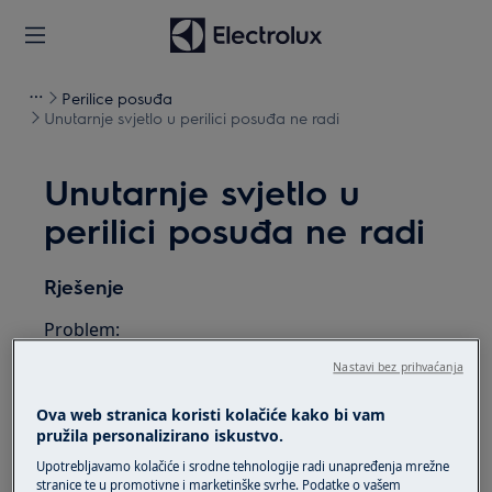
Perilice posuđa
Unutarnje svjetlo u perilici posuđa ne radi
Unutarnje svjetlo u
perilici posuđa ne radi
Rješenje
Problem:
Nastavi bez prihvaćanja
Unutarnje svjetlo u perilici suđa ne radi
Odnosi se na:
Ova web stranica koristi kolačiće kako bi vam
pružila personalizirano iskustvo.
Integriranu perilicu suđa
Upotrebljavamo kolačiće i srodne tehnologije radi unapređenja mrežne
Samostojeću perilicu suđa
stranice te u promotivne i marketinške svrhe. Podatke o vašem