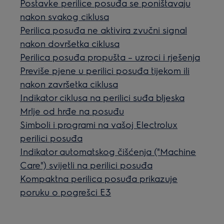
Postavke perilice posuđa se poništavaju
nakon svakog ciklusa
Perilica posuđa ne aktivira zvučni signal
nakon dovršetka ciklusa
Perilica posuđa propušta – uzroci i rješenja
Previše pjene u perilici posuđa tijekom ili
nakon završetka ciklusa
Indikator ciklusa na perilici suđa bljeska
Mrlje od hrđe na posuđu
Simboli i programi na vašoj Electrolux
perilici posuđa
Indikator automatskog čišćenja ("Machine
Care") svijetli na perilici posuđa
Kompaktna perilica posuđa prikazuje
poruku o pogrešci E3