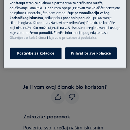
korištenju stranice dijelimo s partnerima za društvene mreže,
Rješenje:
oglašavanje i analitiku. Odabirom opcije „Prihvati sve kolačiće” pristajete
na njihovu upotrebu, što nam omogućuje
personalizaciju vašeg
korisničkog iskustva
, prilagodbu
posebnih ponuda
i prikazivanje
1. Obratite se ovlaštenom servisnom centru
ciljanih oglasa. Klikom na „Nastavi bez prihvaćanja” blokirate kolačiće
koji nisu nužni, što može utjecati na vaše iskustvo pregledavanja i usluge
Kako biste dogovorili termin sa serviserom,
koje vam možemo ponuditi. Za više informacija pogledajte našu
kontaktirajte naš pozivni centar 01/6323-338.
Obavijest o kolačićima
i
Izjavu o privatnosti podataka
.
Upozorenje:
zamjena unutarnjeg svjetla može
Postavke za kolačiće
Prihvatite sve kolačiće
prouzročiti curenje uređaja ako se izvede
neispravno.
Je li vam ovaj članak bio koristan?
Zatražite popravak
Povjerite svoj uređaj našim iskusnim