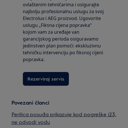
ovlaštenim tehničarima i osigurajte
najbolju profesionalnu uslugu za svoj
Electrolux i AEG proizvod. Ugovorite
uslugu „Fiksna cijena popravka“
kojom vam za uređaje van
garancijskog perioda osiguravamo
jedinstven plan pomoći: ekskluzivnu
tehničku intervenciju po fiksnoj cijeni
popravka.
Rezerviraj servis
Povezani članci
Perilica posuđa prikazuje kod pogreške i23,
ne odvodi vodu