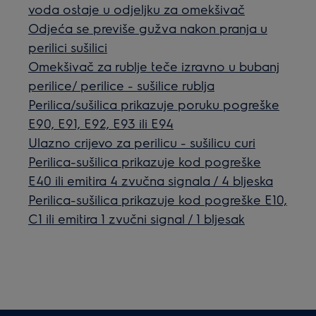
voda ostaje u odjeljku za omekšivač
Odjeća se previše gužva nakon pranja u
perilici sušilici
Omekšivač za rublje teče izravno u bubanj
perilice/ perilice - sušilice rublja
Perilica/sušilica prikazuje poruku pogreške
E90, E91, E92, E93 ili E94
Ulazno crijevo za perilicu - sušilicu curi
Perilica-sušilica prikazuje kod pogreške
E40 ili emitira 4 zvučna signala / 4 bljeska
Perilica-sušilica prikazuje kod pogreške E10,
C1 ili emitira 1 zvučni signal / 1 bljesak