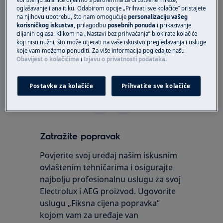
uporabu.
oglašavanje i analitiku. Odabirom opcije „Prihvati sve kolačiće” pristajete
na njihovu upotrebu, što nam omogućuje
personalizaciju vašeg
korisničkog iskustva
, prilagodbu
posebnih ponuda
i prikazivanje
Ako s pomoću gornjih prijedloga ne možete
ciljanih oglasa. Klikom na „Nastavi bez prihvaćanja” blokirate kolačiće
otkloniti problem, kontaktirajte naš pozivni
koji nisu nužni, što može utjecati na vaše iskustvo pregledavanja i usluge
koje vam možemo ponuditi. Za više informacija pogledajte našu
centar 01/6323-338 kako bi Vam osigurali
Obavijest o kolačićima
i
Izjavu o privatnosti podataka
.
dolazak ovlaštenog servisera.
Je li vam ovaj članak bio koristan?
Postavke za kolačiće
Prihvatite sve kolačiće
Zatražite popravak
Povjerite svoj uređaj našim iskusnim
ovlaštenim tehničarima i osigurajte
najbolju profesionalnu uslugu za svoj
Electrolux i AEG proizvod. Ugovorite
uslugu „Fiksna cijena popravka“
kojom vam za uređaje van