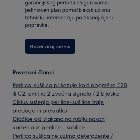
garancijskog perioda osiguravamo
jedinstven plan pomoći: ekskluzivnu
tehničku intervenciju po fiksnoj cijeni
popravka.
Rezerviraj servis
Povezani članci
Perilica-sušilica prikazuje kod pogreške E20
ili C2, emitira 2 zvučna signala / 2 bljeska
Ciklus sušenja perilice-sušilice traje
predugo ili prekratko
Dlačice od vlakana na rublju nakon
vađenja iz perilice - sušilice
Perilica sušilca ne uzima deterdžente /