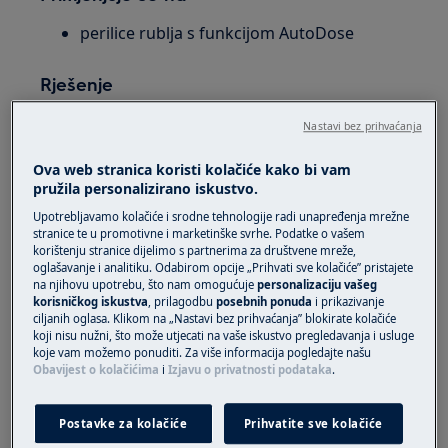
perilice rublja s funkcijom AutoDose
Rješenje
1. Za pomoć u
postavljanju programa
Nastavi bez prihvaćanja
AutoDose
u aplikaciji je dostupan dodatni vodič.
Odmah nakon što korisnik završi Wi-Fi spajanje i
Ova web stranica koristi kolačiće kako bi vam
pružila personalizirano iskustvo.
registraciju, ovaj će se vodič pokazati.
Upotrebljavamo kolačiće i srodne tehnologije radi unapređenja mrežne
Informacije o načinu rada AutoDose
stranice te u promotivne i marketinške svrhe. Podatke o vašem
korištenju stranice dijelimo s partnerima za društvene mreže,
Kako se koriste različiti odjeljci (automatski
oglašavanje i analitiku. Odabirom opcije „Prihvati sve kolačiće” pristajete
i ručni)
na njihovu upotrebu, što nam omogućuje
personalizaciju vašeg
korisničkog iskustva
, prilagodbu
posebnih ponuda
i prikazivanje
Konfigurirajte način ladica (normalno
ciljanih oglasa. Klikom na „Nastavi bez prihvaćanja” blokirate kolačiće
postavljanje s omekšivačem ili povezani
koji nisu nužni, što može utjecati na vaše iskustvo pregledavanja i usluge
način)
koje vam možemo ponuditi. Za više informacija pogledajte našu
Obavijest o kolačićima
i
Izjavu o privatnosti podataka
.
Omogućite Notifikacije da biste dobili
poruku kada je razina u spremniku niska
Postavke za kolačiće
Prihvatite sve kolačiće