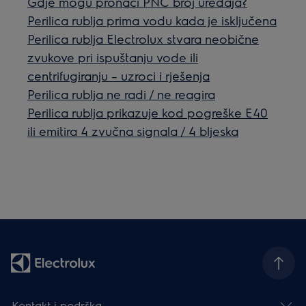
Gdje mogu pronaći PNC broj uređaja?
Perilica rublja prima vodu kada je isključena
Perilica rublja Electrolux stvara neobične
zvukove pri ispuštanju vode ili
centrifugiranju – uzroci i rješenja
Perilica rublja ne radi / ne reagira
Perilica rublja prikazuje kod pogreške E40
ili emitira 4 zvučna signala / 4 bljeska
Kontakt i podrška