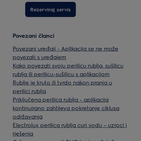
Rezerviraj servis
Povezani članci
Povezani uređaji - Aplikacija se ne može
povezati s uređajem
Kako povezati svoju perilicu rublja, sušilicu
rublja ili perilicu-sušilicu s aplikacijom
Rublje je kruto ili tvrdo nakon pranja u
perilici rublja
Priključena perilica rublja - aplikacija
kontinuirano zahtijeva pokretanje ciklusa
održavanja
Electrolux perilica rublja curi vodu – uzroci i
rješenja