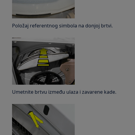
Položaj referentnog simbola na donjoj brtvi.
Umetnite brtvu između ulaza i zavarene kade.