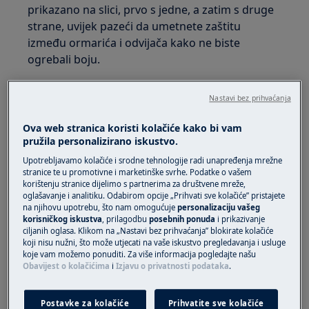
prikazano na slici, prvo s jedne, a zatim s druge
strane, uvijek pazeći da umetnete zaštitu
između ormarića i odvijača kako ne biste
ogrebali boju.
Pomaknite se prema dolje da biste malo proširili
Nastavi bez prihvaćanja
upravljačku ploču i otkvačili kopče koje je
učvršćuju na mjestu.
Ova web stranica koristi kolačiće kako bi vam
pružila personalizirano iskustvo.
Upotrebljavamo kolačiće i srodne tehnologije radi unapređenja mrežne
stranice te u promotivne i marketinške svrhe. Podatke o vašem
korištenju stranice dijelimo s partnerima za društvene mreže,
oglašavanje i analitiku. Odabirom opcije „Prihvati sve kolačiće” pristajete
na njihovu upotrebu, što nam omogućuje
personalizaciju vašeg
korisničkog iskustva
, prilagodbu
posebnih ponuda
i prikazivanje
ciljanih oglasa. Klikom na „Nastavi bez prihvaćanja” blokirate kolačiće
koji nisu nužni, što može utjecati na vaše iskustvo pregledavanja i usluge
koje vam možemo ponuditi. Za više informacija pogledajte našu
Obavijest o kolačićima
i
Izjavu o privatnosti podataka
.
Lagano podignite prednji dio upravljačke ploče.
Pomaknite ga prema stražnjem dijelu.
Postavke za kolačiće
Prihvatite sve kolačiće