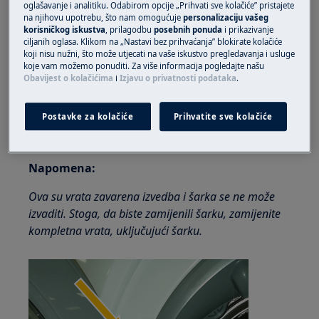
oglašavanje i analitiku. Odabirom opcije „Prihvati sve kolačiće” pristajete
Imajte na umu da samostalno ili neprofesionalno
na njihovu upotrebu, što nam omogućuje
personalizaciju vašeg
popravljanje može imati sigurnosne posljedice ako
korisničkog iskustva
, prilagodbu
posebnih ponuda
i prikazivanje
ciljanih oglasa. Klikom na „Nastavi bez prihvaćanja” blokirate kolačiće
se ne izvede pravilno
koji nisu nužni, što može utjecati na vaše iskustvo pregledavanja i usluge
koje vam možemo ponuditi. Za više informacija pogledajte našu
Kako rastaviti i sastaviti šarku vrata
Obavijest o kolačićima
i
Izjavu o privatnosti podataka
.
(zavarenu)
Postavke za kolačiće
Prihvatite sve kolačiće
Da biste vratili vrata, otpustite vijke koji
pričvršćuju vrata na ormariću.
Napomena:
Ova su vrata zavarena izvedba i šarka se ne može
izvaditi. Stoga, da biste zamijenili šarku, zamijenite
kompletna vrata, uključujući šarku.