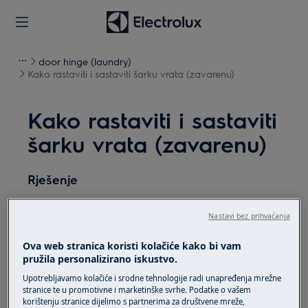
door hinge (laundry)
Kako rastaviti i sastaviti šarku vrata (zavarenu)
Kako rastaviti i sastaviti
šarku vrata (zavarenu)
Rješenje
Prije bilo kakvog postupka održavanja, isključite
Nastavi bez prihvaćanja
uređaj i odspojite mrežni utikač iz
utičnice.
Ova web stranica koristi kolačiće kako bi vam
Uvijek pazite kad premještate uređaje, za teške
pružila personalizirano iskustvo.
uređaje potrebno je da ih premjeste dvije osobe.
Upotrebljavamo kolačiće i srodne tehnologije radi unapređenja mrežne
stranice te u promotivne i marketinške svrhe. Podatke o vašem
Uvijek koristite zaštitne rukavice i zatvorenu obuću.
korištenju stranice dijelimo s partnerima za društvene mreže,