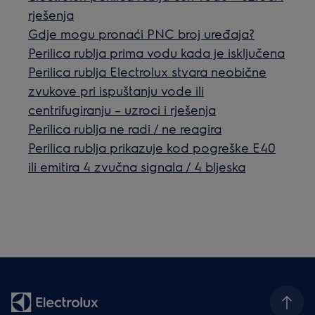
rješenja
Gdje mogu pronaći PNC broj uređaja?
Perilica rublja prima vodu kada je isključena
Perilica rublja Electrolux stvara neobične
zvukove pri ispuštanju vode ili
centrifugiranju – uzroci i rješenja
Perilica rublja ne radi / ne reagira
Perilica rublja prikazuje kod pogreške E40
ili emitira 4 zvučna signala / 4 bljeska