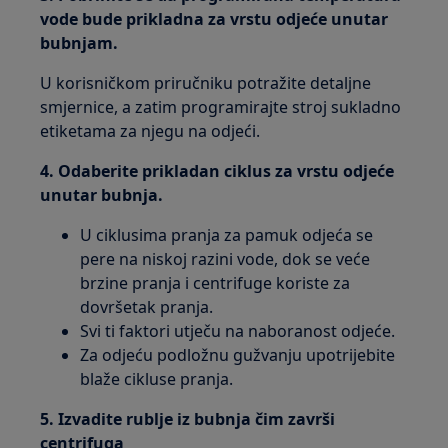
vode bude prikladna za vrstu odjeće unutar
bubnjam.
U korisničkom priručniku potražite detaljne
smjernice, a zatim programirajte stroj sukladno
etiketama za njegu na odjeći.
4. Odaberite prikladan ciklus za vrstu odjeće
unutar bubnja.
U ciklusima pranja za pamuk odjeća se
pere na niskoj razini vode, dok se veće
brzine pranja i centrifuge koriste za
dovršetak pranja.
Svi ti faktori utječu na naboranost odjeće.
Za odjeću podložnu gužvanju upotrijebite
blaže cikluse pranja.
5. Izvadite rublje iz bubnja čim završi
centrifuga