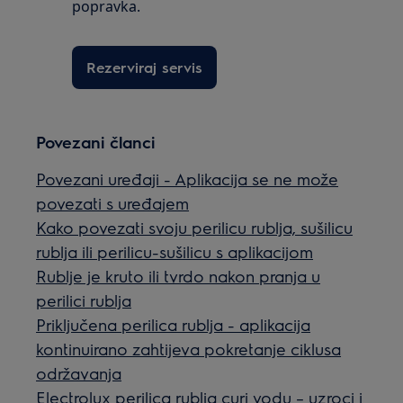
popravka.
Rezerviraj servis
Povezani članci
Povezani uređaji - Aplikacija se ne može
povezati s uređajem
Kako povezati svoju perilicu rublja, sušilicu
rublja ili perilicu-sušilicu s aplikacijom
Rublje je kruto ili tvrdo nakon pranja u
perilici rublja
Priključena perilica rublja - aplikacija
kontinuirano zahtijeva pokretanje ciklusa
održavanja
Electrolux perilica rublja curi vodu – uzroci i