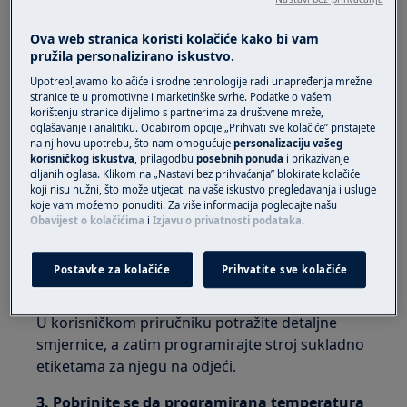
Perilicu rublja s prednjim punjenjem
Ova web stranica koristi kolačiće kako bi vam
(integrirana i samostojeća)
pružila personalizirano iskustvo.
Perilicu rublja s gornjim punjenjem
Upotrebljavamo kolačiće i srodne tehnologije radi unapređenja mrežne
stranice te u promotivne i marketinške svrhe. Podatke o vašem
Rješenje:
korištenju stranice dijelimo s partnerima za društvene mreže,
oglašavanje i analitiku. Odabirom opcije „Prihvati sve kolačiće” pristajete
1. Pobrinite se da ne pretrpate bubanj
na njihovu upotrebu, što nam omogućuje
personalizaciju vašeg
rubljem.
korisničkog iskustva
, prilagodbu
posebnih ponuda
i prikazivanje
ciljanih oglasa. Klikom na „Nastavi bez prihvaćanja” blokirate kolačiće
koji nisu nužni, što može utjecati na vaše iskustvo pregledavanja i usluge
Potražite upute i količini i vrsti tkanine u .
koje vam možemo ponuditi. Za više informacija pogledajte našu
Obavijest o kolačićima
i
Izjavu o privatnosti podataka
.
korisničkom priručniku
2. Obvezno odaberite ispravnu brzinu
Postavke za kolačiće
Prihvatite sve kolačiće
okretanja za određenu vrstu i količinu rublja.
U korisničkom priručniku potražite detaljne
smjernice, a zatim programirajte stroj sukladno
etiketama za njegu na odjeći.
3. Pobrinite se da programirana temperatura