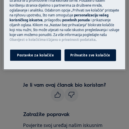
stranice te u promotivne i marketinške svrhe. Podatke o vašem
centrifuge / odvoda. Nakon što aparat isprazni
korištenju stranice dijelimo s partnerima za društvene mreže,
vodu iz bubnja i završi ciklus, vrata će se otvoriti
oglašavanje i analitiku. Odabirom opcije „Prihvati sve kolačiće” pristajete
za 2-3 minute.
na njihovu upotrebu, što nam omogućuje
personalizaciju vašeg
korisničkog iskustva
, prilagodbu
posebnih ponuda
i prikazivanje
ciljanih oglasa. Klikom na „Nastavi bez prihvaćanja” blokirate kolačiće
Ako se vrata mogu otvoriti ili se otvaraju sama
koji nisu nužni, što može utjecati na vaše iskustvo pregledavanja i usluge
kada perilica završi s primanjem vode ili tijekom
koje vam možemo ponuditi. Za više informacija pogledajte našu
Obavijest o kolačićima
i
Izjavu o privatnosti podataka
.
ciklusa pranja ili centrifugiranja, odmah
iskopčajte uređaj i kontaktirajte naš pozivni
centar 01/6323-338 kako bi Vam osigurali
Postavke za kolačiće
Prihvatite sve kolačiće
dolazak ovlaštenog servisera.
Je li vam ovaj članak bio koristan?
Zatražite popravak
Povjerite svoj uređaj našim iskusnim