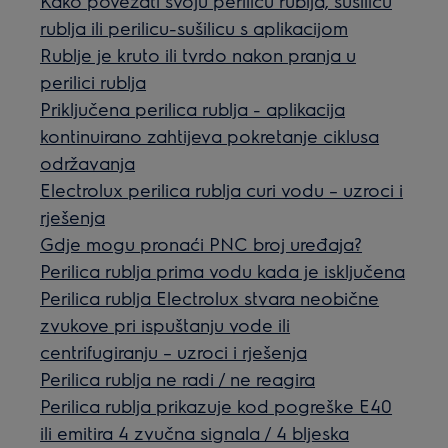
Kako povezati svoju perilicu rublja, sušilicu
rublja ili perilicu-sušilicu s aplikacijom
Rublje je kruto ili tvrdo nakon pranja u
perilici rublja
Priključena perilica rublja - aplikacija
kontinuirano zahtijeva pokretanje ciklusa
održavanja
Electrolux perilica rublja curi vodu – uzroci i
rješenja
Gdje mogu pronaći PNC broj uređaja?
Perilica rublja prima vodu kada je isključena
Perilica rublja Electrolux stvara neobične
zvukove pri ispuštanju vode ili
centrifugiranju – uzroci i rješenja
Perilica rublja ne radi / ne reagira
Perilica rublja prikazuje kod pogreške E40
ili emitira 4 zvučna signala / 4 bljeska