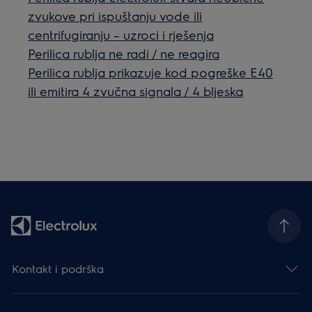
zvukove pri ispuštanju vode ili
centrifugiranju – uzroci i rješenja
Perilica rublja ne radi / ne reagira
Perilica rublja prikazuje kod pogreške E40
ili emitira 4 zvučna signala / 4 bljeska
Kontakt i podrška