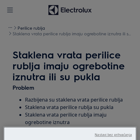
Perilice rublja
Staklena vrata perilice rublja imaju ogrebotine iznutra ili su
pukla
Staklena vrata perilice
rublja imaju ogrebotine
iznutra ili su pukla
Problem
Razbijena su staklena vrata perilice rublja
Staklena vrata perilice rublja su pukla
Staklena vrata perilice rublja imaju
ogrebotine iznutra
Nastavi bez prihvaćanja
Primjenjuje se na