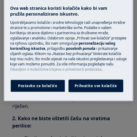
Ova web stranica koristi kolačiće kako bi vam
Perilica rublja s prednjim punjenjem
pružila personalizirano iskustvo.
(integrirana i samostalna)
Upotrebljavamo kolačiće i srodne tehnologije radi unapređenja mrežne
Sušilica rublja
stranice te u promotivne i marketinške svrhe. Podatke o vašem
korištenju stranice dijelimo s partnerima za društvene mreže,
oglašavanje i analitiku. Odabirom opcije „Prihvati sve kolačiće” pristajete
Rješenje
na njihovu upotrebu, što nam omogućuje
personalizaciju vašeg
korisničkog iskustva
, prilagodbu
posebnih ponuda
i prikazivanje
1. Obratite se ovlaštenom servisnom centru.
ciljanih oglasa. Klikom na „Nastavi bez prihvaćanja” blokirate kolačiće
koji nisu nužni, što može utjecati na vaše iskustvo pregledavanja i usluge
U slučaju razbijenih / napuknutih staklenih vrata
koje vam možemo ponuditi. Za više informacija pogledajte našu
Obavijest o kolačićima
i
Izjavu o privatnosti podataka
.
perilice rublja, preporučujemo da zatražite
posjet servisera.
Postavke za kolačiće
Prihvatite sve kolačiće
Upozorenje:
Ne preporučujemo upotrebu
proizvoda dok problem nije u potpunosti
riješen.
2. Kako ne biste oštetili čašu na vratima
perilice: