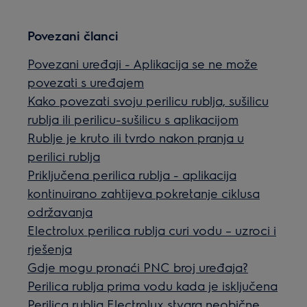
Povezani članci
Povezani uređaji - Aplikacija se ne može
povezati s uređajem
Kako povezati svoju perilicu rublja, sušilicu
rublja ili perilicu-sušilicu s aplikacijom
Rublje je kruto ili tvrdo nakon pranja u
perilici rublja
Priključena perilica rublja - aplikacija
kontinuirano zahtijeva pokretanje ciklusa
održavanja
Electrolux perilica rublja curi vodu – uzroci i
rješenja
Gdje mogu pronaći PNC broj uređaja?
Perilica rublja prima vodu kada je isključena
Perilica rublja Electrolux stvara neobične