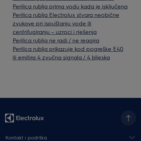
Perilica rublja prima vodu kada je isključena
Perilica rublja Electrolux stvara neobične
zvukove pri ispuštanju vode ili
centrifugiranju – uzroci i rješenja
Perilica rublja ne radi / ne reagira
Perilica rublja prikazuje kod pogreške E40
ili emitira 4 zvučna signala / 4 bljeska
Kontakt i podrška