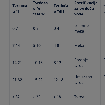
Tvrdoća
Specifikacije
Tvrdoća
Tvrdoća
u °e,
za tvrdoću
u °F
u °dH
°Clark
vode
Iznimno
0-7
0-5
0-4
-
meka
7-14
5-10
4-8
Meka
-
Srednje
14-21
10-15
8-12
tvrda
Umjereno
21-32
15-22
12-18
tvrda
> 32
> 22
> 18
Tvrda