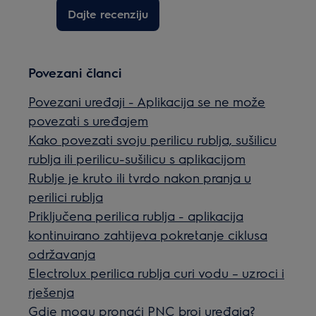
Dajte recenziju
Povezani članci
Povezani uređaji - Aplikacija se ne može
povezati s uređajem
Kako povezati svoju perilicu rublja, sušilicu
rublja ili perilicu-sušilicu s aplikacijom
Rublje je kruto ili tvrdo nakon pranja u
perilici rublja
Priključena perilica rublja - aplikacija
kontinuirano zahtijeva pokretanje ciklusa
održavanja
Electrolux perilica rublja curi vodu – uzroci i
rješenja
Gdje mogu pronaći PNC broj uređaja?