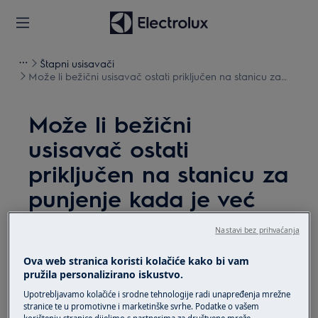
Štapni usisavači
Može li bežični usisavač ostati priključen na stanicu za
punjenje kada je već napunjen?
Može li bežični
usisavač ostati
priključen na stanicu za
punjenje kada je već
napunjen?
Nastavi bez prihvaćanja
Problem
Ova web stranica koristi kolačiće kako bi vam
pružila personalizirano iskustvo.
Može li bežični usisavač ostati priključen
na stanicu za punjenje kada je već
Upotrebljavamo kolačiće i srodne tehnologije radi unapređenja mrežne
stranice te u promotivne i marketinške svrhe. Podatke o vašem
napunjen?