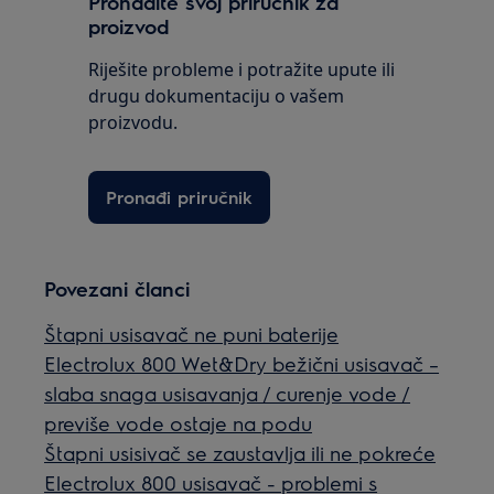
Pronađite svoj priručnik za
proizvod
Riješite probleme i potražite upute ili
drugu dokumentaciju o vašem
proizvodu.
Pronađi priručnik
Povezani članci
Štapni usisavač ne puni baterije
Electrolux 800 Wet&Dry bežični usisavač –
slaba snaga usisavanja / curenje vode /
previše vode ostaje na podu
Štapni usisivač se zaustavlja ili ne pokreće
Electrolux 800 usisavač - problemi s