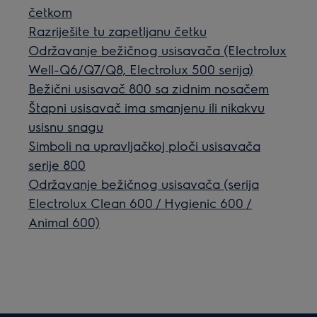
četkom
Razriješite tu zapetljanu četku
Održavanje bežičnog usisavača (Electrolux
Well-Q6/Q7/Q8, Electrolux 500 serija)
Bežični usisavač 800 sa zidnim nosačem
Štapni usisavač ima smanjenu ili nikakvu
usisnu snagu
Simboli na upravljačkoj ploči usisavača
serije 800
Održavanje bežičnog usisavača (serija
Electrolux Clean 600 / Hygienic 600 /
Animal 600)