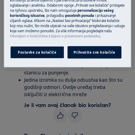
korištenju stranice dijelimo s partnerima za društvene mreže,
Treba li bežični usisavač držati priključen
oglašavanje i analitiku. Odabirom opcije „Prihvati sve kolačiće” pristajete
na struju radi punjenja?
na njihovu upotrebu, što nam omogućuje
personalizaciju vašeg
korisničkog iskustva
, prilagodbu
posebnih ponuda
i prikazivanje
ciljanih oglasa. Klikom na „Nastavi bez prihvaćanja” blokirate kolačiće
Primjenjuje se na
koji nisu nužni, što može utjecati na vaše iskustvo pregledavanja i usluge
koje vam možemo ponuditi. Za više informacija pogledajte našu
Obavijest o kolačićima
i
Izjavu o privatnosti podataka
.
svi bežični usisavači
Rješenje
Postavke za kolačiće
Prihvatite sve kolačiće
Bežični usisavač treba uvijek biti spojen na
stanicu za punjenje.
Jedina iznimka su dulja odsustva kao što su
godišnji odmori. Ovdje uređaj treba
isključiti iz električne mreže
Je li vam ovaj članak bio koristan?