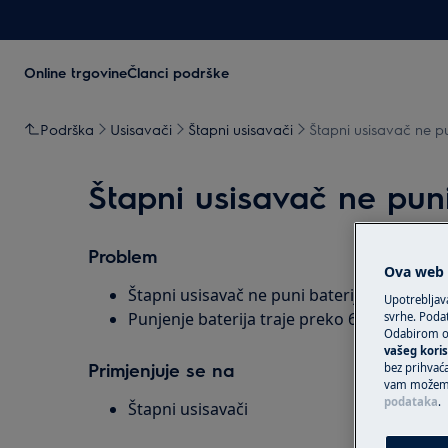
Online trgovine
Članci podrške
Podrška
Usisavači
Štapni usisavači
Štapni usisavač ne pu
Štapni usisavač ne puni
Problem
Ova web s
Štapni usisavač ne puni baterije
Upotrebljav
Punjenje baterija traje preko 6 sati
svrhe. Podat
Odabirom op
vašeg koris
Primjenjuje se na
bez prihvaća
vam možemo 
podataka
.
Štapni usisavači