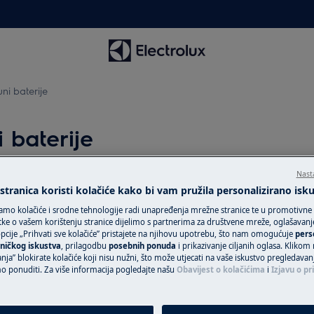
ni baterije
 baterije
Nast
tranica koristi kolačiće kako bi vam pružila personalizirano isk
Zatražite popra
amo kolačiće i srodne tehnologije radi unapređenja mrežne stranice te u promotivne
ke o vašem korištenju stranice dijelimo s partnerima za društvene mreže, oglašavanje 
Povjerite svoj ur
cije „Prihvati sve kolačiće” pristajete na njihovu upotrebu, što nam omogućuje
pers
tehničarima i osig
ničkog iskustva
, prilagodbu
posebnih ponuda
i prikazivanje ciljanih oglasa. Klikom
nja” blokirate kolačiće koji nisu nužni, što može utjecati na vaše iskustvo pregledavan
uslugu za svoj Ele
ponuditi. Za više informacija pogledajte našu
Obavijest o kolačićima
i
Izjavu o pr
uslugu „Fiksna ci
uređaje van gara
jedinstven plan p