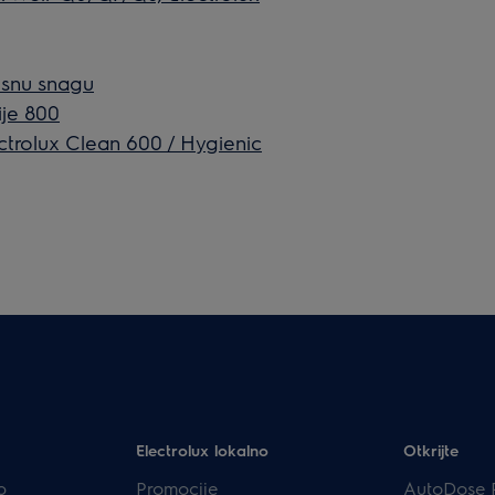
sisnu snagu
ije 800
ctrolux Clean 600 / Hygienic
Electrolux lokalno
Otkrijte
p
Promocije
AutoDose 