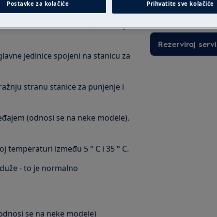
Postavke za kolačiće
Prihvatite sve kolačiće
intervenciju po fi
(odnosi se na neke modele). Ne smije
Rezerviraj servi
i glavne jedinice spojeni na stanicu za
tražnju stranu stanice za punjenje i
uređajem (odnosi se na neke modele).
oj temperaturi između 5 ° C i 35 ° C.
duže - to je normalno
(odnosi se na neke modele)