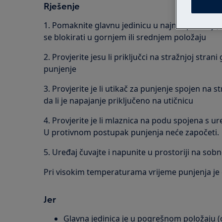
Rješenje
1. Pomaknite glavnu jedinicu u najniži položaj 
se blokirati u gornjem ili srednjem položaju
2. Provjerite jesu li priključci na stražnjoj stran
punjenje
3. Provjerite je li utikač za punjenje spojen na s
da li je napajanje priključeno na utičnicu
4. Provjerite je li mlaznica na podu spojena s 
U protivnom postupak punjenja neće započeti.
5. Uređaj čuvajte i napunite u prostoriji na sobn
Pri visokim temperaturama vrijeme punjenja je 
Jer
Glavna jedinica je u pogrešnom položaju 