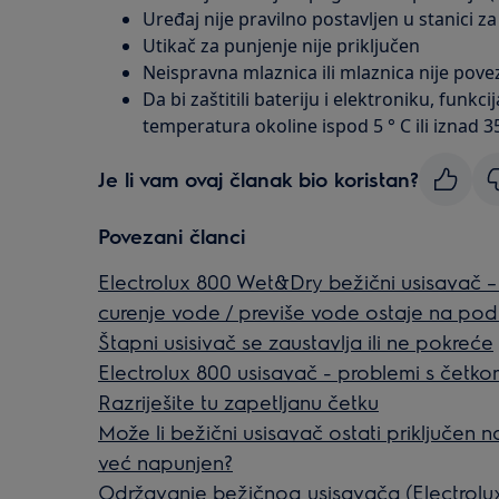
Uređaj nije pravilno postavljen u stanici z
Utikač za punjenje nije priključen
Neispravna mlaznica ili mlaznica nije pove
Da bi zaštitili bateriju i elektroniku, funkc
temperatura okoline ispod 5 ° C ili iznad 35
Je li vam ovaj članak bio koristan?
Povezani članci
Electrolux 800 Wet&Dry bežični usisavač –
curenje vode / previše vode ostaje na po
Štapni usisivač se zaustavlja ili ne pokreće
Electrolux 800 usisavač - problemi s četk
Razriješite tu zapetljanu četku
Može li bežični usisavač ostati priključen 
već napunjen?
Održavanje bežičnog usisavača (Electrolu