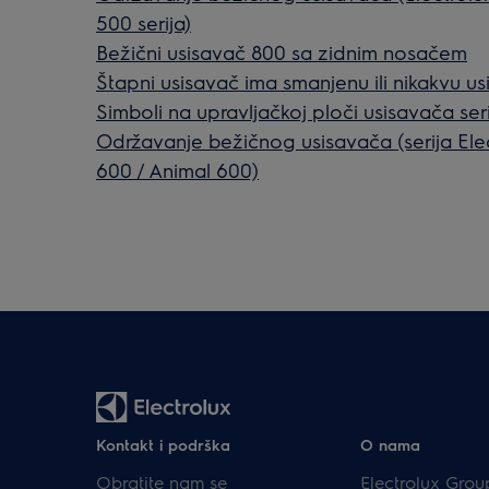
500 serija)
Bežični usisavač 800 sa zidnim nosačem
Štapni usisavač ima smanjenu ili nikakvu u
Simboli na upravljačkoj ploči usisavača ser
Održavanje bežičnog usisavača (serija Ele
600 / Animal 600)
Kontakt i podrška
O nama
Obratite nam se
Electrolux Grou