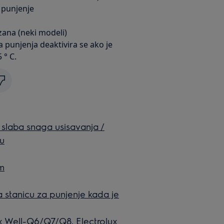
a punjenje
zana (neki modeli)
ija punjenja deaktivira se ako je
 ° C.
 slaba snaga usisavanja /
du
om
na stanicu za punjenje kada je
x Well-Q6/Q7/Q8, Electrolux