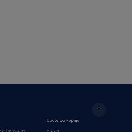
Upute za kupnju
PerfectCare
Ploče