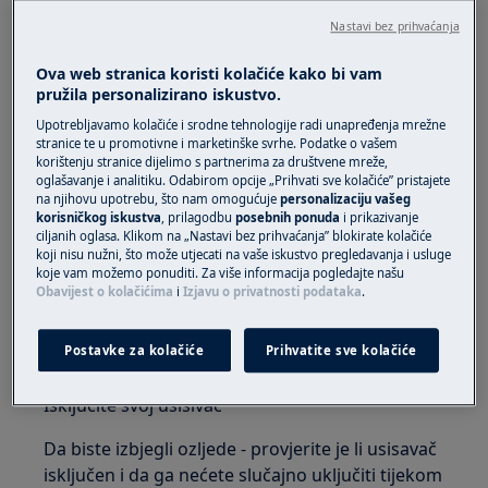
četku na usisavaču. Slijedite kratki vodič ispod i
Nastavi bez prihvaćanja
vaš usisavač će biti kao nov!
Ova web stranica koristi kolačiće kako bi vam
pružila personalizirano iskustvo.
Upotrebljavamo kolačiće i srodne tehnologije radi unapređenja mrežne
stranice te u promotivne i marketinške svrhe. Podatke o vašem
korištenju stranice dijelimo s partnerima za društvene mreže,
oglašavanje i analitiku. Odabirom opcije „Prihvati sve kolačiće” pristajete
na njihovu upotrebu, što nam omogućuje
personalizaciju vašeg
korisničkog iskustva
, prilagodbu
posebnih ponuda
i prikazivanje
ciljanih oglasa. Klikom na „Nastavi bez prihvaćanja” blokirate kolačiće
koji nisu nužni, što može utjecati na vaše iskustvo pregledavanja i usluge
koje vam možemo ponuditi. Za više informacija pogledajte našu
Obavijest o kolačićima
i
Izjavu o privatnosti podataka
.
Postavke za kolačiće
Prihvatite sve kolačiće
Isključite svoj usisivač
Da biste izbjegli ozljede - provjerite je li usisavač
isključen i da ga nećete slučajno uključiti tijekom