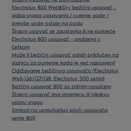
Electrolux 800 Wet&Dry bežični usisavač –
slaba snaga usisavanja / curenje vode /
previše vode ostaje na podu
Štapni usisivač se zaustavlja ili ne pokreće
Electrolux 800 usisavač - problemi s
četkom
Može li bežični usisavač ostati priključen na
stanicu za punjenje kada je već napunjen?
Održavanje bežičnog usisavača (Electrolux
Well-Q6/Q7/Q8, Electrolux 500 serija)
Bežični usisavač 800 sa zidnim nosačem
Štapni usisavač ima smanjenu ili nikakvu
usisnu snagu
Simboli na upravljačkoj ploči usisavača
serije 800