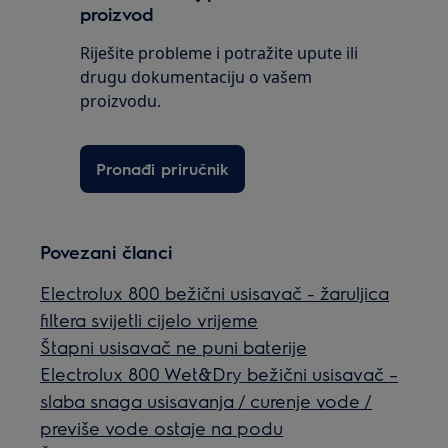
proizvod
Riješite probleme i potražite upute ili
drugu dokumentaciju o vašem
proizvodu.
Pronađi priručnik
Povezani članci
Electrolux 800 bežični usisavač - žaruljica
filtera svijetli cijelo vrijeme
Štapni usisavač ne puni baterije
Electrolux 800 Wet&Dry bežični usisavač –
slaba snaga usisavanja / curenje vode /
previše vode ostaje na podu