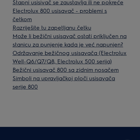
Štapni usisivač se zaustavlja ili ne pokreće
Electrolux 800 usisavač - problemi s
četkom
Razriješite tu zapetljanu četku
Može li bežični usisavač ostati priključen na
stanicu za punjenje kada je već napunjen?
Održavanje bežičnog usisavača (Electrolux
Well-Q6/Q7/Q8, Electrolux 500 serija)
Bežični usisavač 800 sa zidnim nosačem
Simboli na upravljačkoj ploči usisavača
serije 800