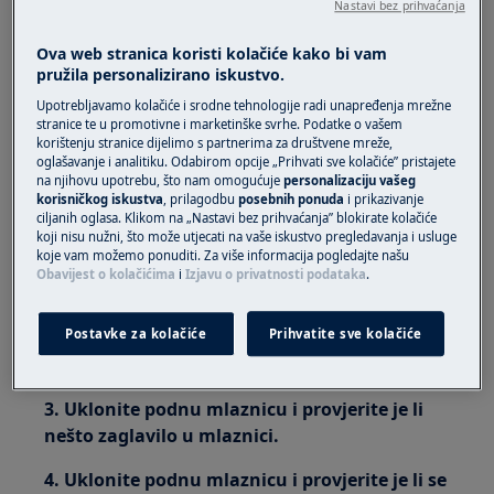
Nastavi bez prihvaćanja
Rješenje
Ova web stranica koristi kolačiće kako bi vam
pružila personalizirano iskustvo.
1. Očistite ili operite filtre i vratite ih natrag.
Upotrebljavamo kolačiće i srodne tehnologije radi unapređenja mrežne
Po potrebi zamijenite filtre.
stranice te u promotivne i marketinške svrhe. Podatke o vašem
korištenju stranice dijelimo s partnerima za društvene mreže,
oglašavanje i analitiku. Odabirom opcije „Prihvati sve kolačiće” pristajete
Nove filtre možete kupiti kod naših ovlaštenih
na njihovu upotrebu, što nam omogućuje
personalizaciju vašeg
partnera ili kontaktirajte našu korisničku
korisničkog iskustva
, prilagodbu
posebnih ponuda
i prikazivanje
ciljanih oglasa. Klikom na „Nastavi bez prihvaćanja” blokirate kolačiće
podršku na broj tel:
koji nisu nužni, što može utjecati na vaše iskustvo pregledavanja i usluge
koje vam možemo ponuditi. Za više informacija pogledajte našu
+38516323338
Obavijest o kolačićima
i
Izjavu o privatnosti podataka
.
2. Izvadite spremnik za prašinu i provjerite
Postavke za kolačiće
Prihvatite sve kolačiće
kanal za zrak i ulaz zraka u spremnik za
prašinu da biste vidjeli je li nešto zaglavilo.
3. Uklonite podnu mlaznicu i provjerite je li
nešto zaglavilo u mlaznici.
4. Uklonite podnu mlaznicu i provjerite je li se