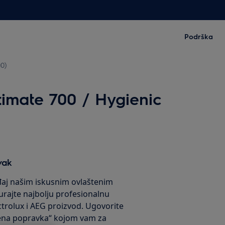
Podrška
00)
timate 700 / Hygienic
vak
eđaj našim iskusnim ovlaštenim
urajte najbolju profesionalnu
ctrolux i AEG proizvod. Ugovorite
jena popravka“ kojom vam za