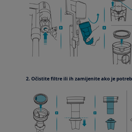
2. Očistite filtre ili ih zamijenite ako je potre