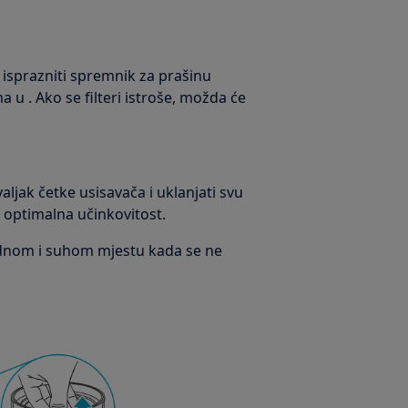
e isprazniti spremnik za prašinu
a u . Ako se filteri istroše, možda će
ljak četke usisavača i uklanjati svu
a optimalna učinkovitost.
ladnom i suhom mjestu kada se ne