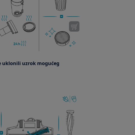
ste uklonili uzrok mogućeg