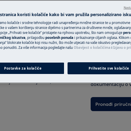
uređaje van gara
Nast
jedinstven plan p
tranica koristi kolačiće kako bi vam pružila personalizirano isk
intervenciju po fi
amo kolačiće i srodne tehnologije radi unapređenja mrežne stranice te u promotivne
ke o vašem korištenju stranice dijelimo s partnerima za društvene mreže, oglašavanje 
cije „Prihvati sve kolačiće” pristajete na njihovu upotrebu, što nam omogućuje
pers
enja, a na zaslonu svijetli ikona
Rezerviraj servi
ničkog iskustva
, prilagodbu
posebnih ponuda
i prikazivanje ciljanih oglasa. Klikom
nja” blokirate kolačiće koji nisu nužni, što može utjecati na vaše iskustvo pregledavan
ponuditi. Za više informacija pogledajte našu
Obavijest o kolačićima
i
Izjavu o pr
Pronađite svoj p
Postavke za kolačiće
Prihvatite sve kolačiće
Riješite probleme 
vna jedinica i dalje radi, ikona
dokumentaciju o 
Pronađi priručn