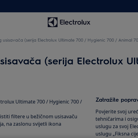
usisavača (serija Electrolux Ultimate 700 / Hygienic 700 / Animal 7
isavača (serija Electrolux Ul
Zatražite popra
trolux Ultimate 700 / Hygienic 700 /
Povjerite svoj ur
istiti filtere u bežičnom usisavaču
tehničarima i osig
a, na zaslonu svijetli ikona
uslugu za svoj Ele
uslugu „Fiksna ci