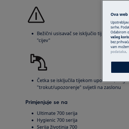
Ova web s
Upotrebljav
svrhe. Podat
Odabirom op
Bežični usisavač se isključio tijekom korišt
vašeg koris
"cijev"
bez prihvaća
vam možemo 
podataka
.
Četka se isključila tijekom upotrebe, ali gla
"trokut/upozorenje" svijetli na zaslonu
Primjenjuje se na
Ultimate 700 serija
Hygienic 700 serija
Serija životinja 700