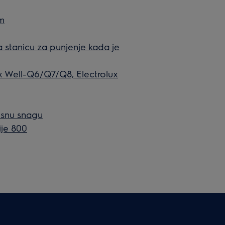
om
na stanicu za punjenje kada je
x Well-Q6/Q7/Q8, Electrolux
sisnu snagu
ije 800