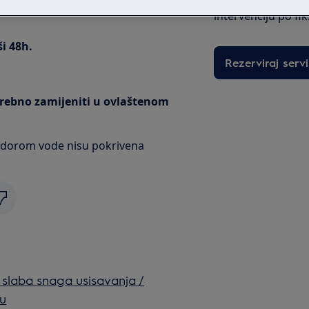
intervenciju po fi
ši 48h.
Rezerviraj servi
otrebno zamijeniti u ovlaštenom
dorom vode nisu pokrivena
 slaba snaga usisavanja /
du