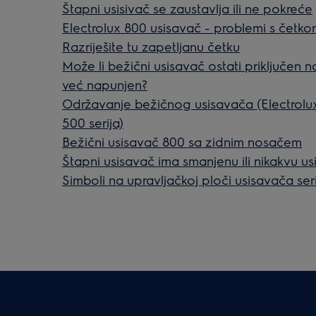
Štapni usisivač se zaustavlja ili ne pokreće
Electrolux 800 usisavač - problemi s četk
Razriješite tu zapetljanu četku
Može li bežični usisavač ostati priključen 
već napunjen?
Održavanje bežičnog usisavača (Electrolu
500 serija)
Bežični usisavač 800 sa zidnim nosačem
Štapni usisavač ima smanjenu ili nikakvu u
Simboli na upravljačkoj ploči usisavača ser