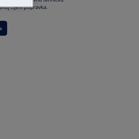
ksnoj cijeni popravka.
s