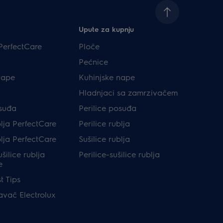
Upute za kupnju
PerfectCare
Ploče
Pećnice
nape
Kuhinjske nape
Hladnjaci sa zamrzivačem
osuđa
Perilice posuđa
blja PerfectCare
Perilice rublja
blja PerfectCare
Sušilice rublja
ušilice rublja
Perilice-sušilice rublja
e
t Tips
avač Electrolux