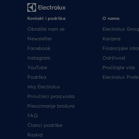
Kontakt i podrška
O nama
Obratite nam se
Electrolux Grou
Newsletter
Karijera
Facebook
Financijske info
Instagram
Održivost
YouTube
Pročitajte više
Podrška
Electrolux Profe
Moj Electrolux
Priručnici proizvoda
Preuzimanje brošura
FAQ
Članci podrške
Raskid