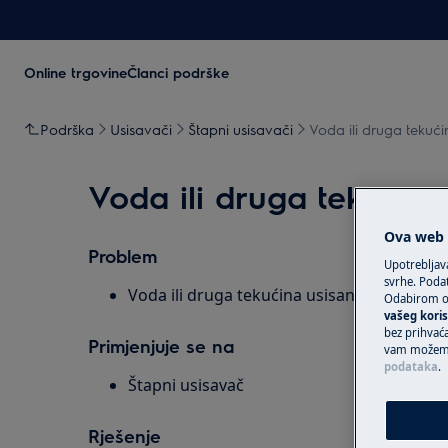
Online trgovine
Članci podrške
Podrška
Usisavači
Štapni usisavači
Voda ili druga tekuć
Voda ili druga tekućin
Ova web s
Problem
Upotrebljav
svrhe. Podat
Voda ili druga tekućina usisana je sa usi
Odabirom op
vašeg koris
bez prihvaća
Primjenjuje se na
vam možemo 
podataka
.
Štapni usisavač
Rješenje