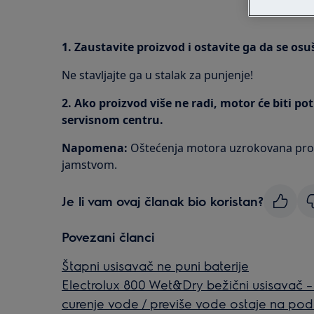
1. Zaustavite proizvod i ostavite ga da se osu
Ne stavljajte ga u stalak za punjenje!
2. Ako proizvod više ne radi, motor će biti p
servisnom centru.
Napomena:
Oštećenja motora uzrokovana pro
jamstvom.
Je li vam ovaj članak bio koristan?
Povezani članci
Štapni usisavač ne puni baterije
Electrolux 800 Wet&Dry bežični usisavač –
curenje vode / previše vode ostaje na po