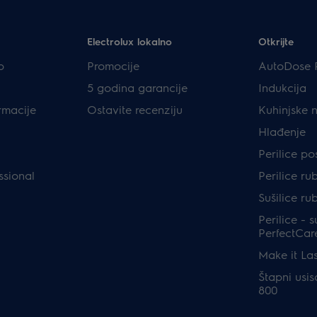
Electrolux lokalno
Otkrijte
p
Promocije
AutoDose 
5 godina garancije
Indukcija
rmacije
Ostavite recenziju
Kuhinjske 
Hlađenje
Perilice p
ssional
Perilice ru
Sušilice ru
Perilice - s
PerfectCar
Make it Las
Štapni usis
800