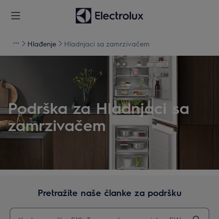
Hlađenje
Hladnjaci sa zamrzivačem
Podrška za Hladnjaci sa
zamrzivačem
Pretražite naše članke za podršku