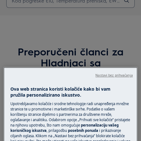
Preporučeni članci za
Hladnjaci sa
zamrzivačem
Nastavi bez prihvaćanja
Ova web stranica koristi kolačiće kako bi vam
pružila personalizirano iskustvo.
Upotrebljavamo kolačiće i srodne tehnologije radi unapređenja mrežne
Kontaktirajte ovlašteni servis centar
stranice te u promotivne i marketinške svrhe. Podatke o vašem
korištenju stranice dijelimo s partnerima za društvene mreže,
oglašavanje i analitiku. Odabirom opcije „Prihvati sve kolačiće” pristajete
na njihovu upotrebu, što nam omogućuje
personalizaciju vašeg
Zašto se moj hladnjak zaleđuje?
korisničkog iskustva
, prilagodbu
posebnih ponuda
i prikazivanje
ciljanih oglasa. Klikom na „Nastavi bez prihvaćanja” blokirate kolačiće