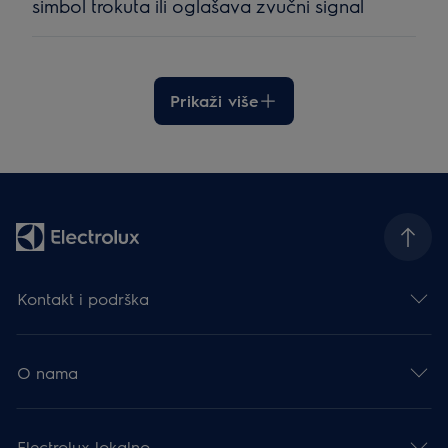
simbol trokuta ili oglašava zvučni signal
Prikaži više
Kontakt i podrška
O nama
Electrolux lokalno