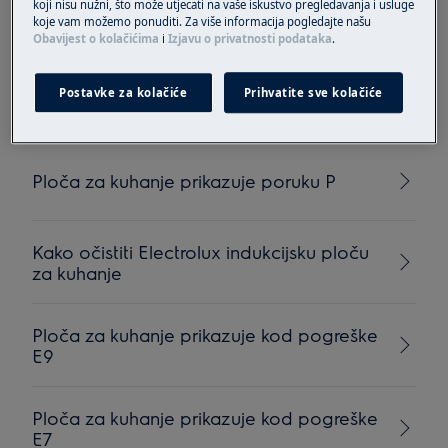
koji nisu nužni, što može utjecati na vaše iskustvo pregledavanja i usluge
Indukcijska ploča emitira neobičan zvuk
koje vam možemo ponuditi. Za više informacija pogledajte našu
Obavijest o kolačićima
i
Izjavu o privatnosti podataka
.
Koji je kuhinjski pribor prikladan za zone
Postavke za kolačiće
Prihvatite sve kolačiće
kuhanja s indukcijskim grijanjem?
Ploča za kuhanje prikazuje poruku P
Kako očistiti Electrolux indukcijsku ploču
za kuhanje
Ploča za kuhanje prikazuje kod pogreške
E9
Ploča za kuhanje prikazuje kod pogreške
E7