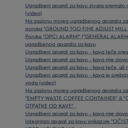
Ugradbeni aparat za kavu stvara premalo ml
(video)
Na zaslonu mojeg ugradbenog aparata za k
poruka "GROUND TOO FINE ADJUST MILL
Poruka "OPĆI ALARM!" ("GENERAL ALARM!"
ugradbenog aparata za kavu
Ugradbeni aparat za kavu - kava teče pres
Ugradbeni aparat za kavu - kava nije dovo
Ugradbeni aparat za kavu - kava teče, ali n
Ugradbeni aparat za kavu - kava je prebrzo
voda (video)
Na zaslonu mojeg ugradbenog aparata za 
"EMPTY WASTE COFFEE CONTAINER" ili "
OTPATKE OD KAVE" .
Ugradbeni aparat za kavu - kava nije dovo
Integrirani aparat za kavu prikazuje "