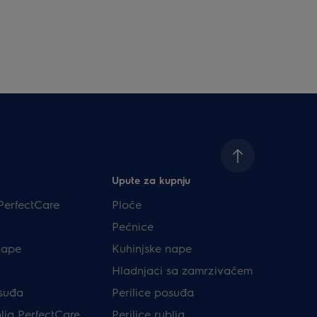
Upute za kupnju
PerfectCare
Ploče
Pećnice
nape
Kuhinjske nape
Hladnjaci sa zamrzivačem
osuđa
Perilice posuđa
blja PerfectCare
Perilice rublja