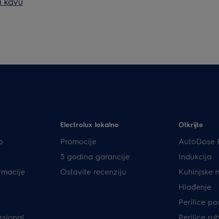
i kavu
Electrolux lokalno
Otkrijte
p
Promocije
AutoDose 
5 godina garancije
Indukcija
rmacije
Ostavite recenziju
Kuhinjske 
Hlađenje
Perilice p
ssional
Perilice ru