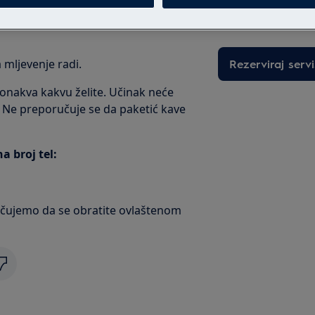
intervenciju po fi
gumba za mljevenje na tvorničke
mljevenje radi.
Rezerviraj servi
 onakva kakvu želite. Učinak neće
e. Ne preporučuje se da paketić kave
 broj tel:
ručujemo da se obratite ovlaštenom