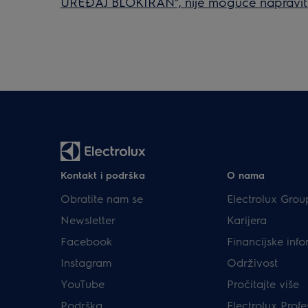
UREĐAJ BLOKIRAN", nije moguće napravit
Kontakt i podrška
O nama
Obratite nam se
Electrolux Grou
Newsletter
Karijera
Facebook
Financijske info
Instagram
Održivost
YouTube
Pročitajte više
Podrška
Electrolux Profe