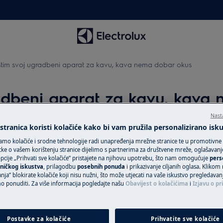
stim svoj ugradbeni aparat za kavu, kava nema dobar okus
adbeni aparat za kavu, kava
Nast
tranica koristi kolačiće kako bi vam pružila personalizirano isk
Zatražite popra
amo kolačiće i srodne tehnologije radi unapređenja mrežne stranice te u promotivne
avu, kava nema dobar okus
ke o vašem korištenju stranice dijelimo s partnerima za društvene mreže, oglašavanje 
cije „Prihvati sve kolačiće” pristajete na njihovu upotrebu, što nam omogućuje
pers
Povjerite svoj ur
ničkog iskustva
, prilagodbu
posebnih ponuda
i prikazivanje ciljanih oglasa. Klikom
tehničarima i osig
nja” blokirate kolačiće koji nisu nužni, što može utjecati na vaše iskustvo pregledavan
ponuditi. Za više informacija pogledajte našu
Obavijest o kolačićima
i
Izjavu o pr
uslugu za svoj Ele
uslugu „Fiksna ci
uređaje van gara
Postavke za kolačiće
Prihvatite sve kolačiće
jedinstven plan p