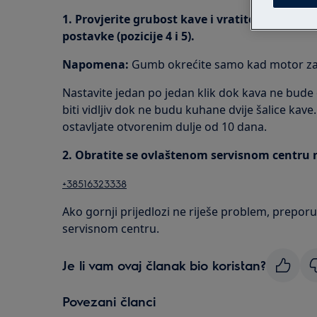
1. Provjerite grubost kave i vratite položaj 
postavke (pozicije 4 i 5).
Napomena:
Gumb okrećite samo kad motor za 
Nastavite jedan po jedan klik dok kava ne bude
biti vidljiv dok ne budu kuhane dvije šalice kav
ostavljate otvorenim dulje od 10 dana.
2.
Obratite se ovlaštenom servisnom centru na
+38516323338
Ako gornji prijedlozi ne riješe problem, prepo
servisnom centru.
Je li vam ovaj članak bio koristan?
Povezani članci