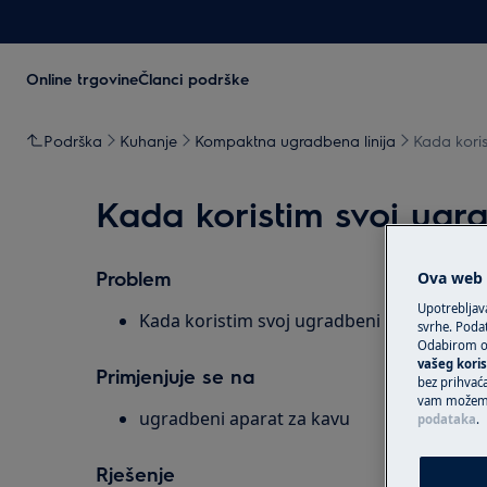
Online trgovine
Članci podrške
Podrška
Kuhanje
Kompaktna ugradbena linija
Kada kori
Kada koristim svoj ugr
Problem
Ova web s
Upotrebljav
Kada koristim svoj ugradbeni aparat za k
svrhe. Podat
Odabirom op
vašeg koris
Primjenjuje se na
bez prihvaća
vam možemo 
ugradbeni aparat za kavu
podataka
.
Rješenje