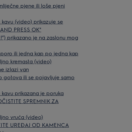
iječne pjene ili loše pjeni
avu (video) prikazuje se
 AND PRESS OK"
) prikazano je na zaslonu mog
poro ili jedna kap po jedna kap
ljno kremasta (video)
e izlazi van
 gotova ili se pojavljuje samo
kavu prikazana je poruka
OČISTITE SPREMNIK ZA
ljno vruća (video)
OČISTITE UREĐAJ OD KAMENCA