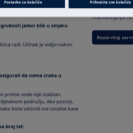
uređaje van gara
Postavke za kolačiće
Prihvatite sve kolačiće
jedinstven plan p
intervenciju po fi
grubosti jedan klik u smjeru
Rezerviraj servi
nca radi. Učinak je vidljiv nakon
 osigurali da nema zraka u
dok protok vode nije stabilan.
mljevenom području. Ako postoji,
 kako biste uklonili sve ostatke kave
a broj tel: