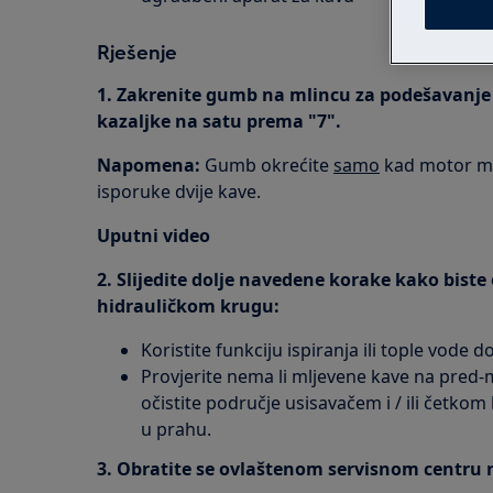
Rješenje
1. Zakrenite gumb na mlincu za podešavanje 
kazaljke na satu prema "7".
Napomena:
Gumb okrećite
samo
kad motor mli
isporuke dvije kave.
Uputni video
2. Slijedite dolje navedene korake kako biste
hidrauličkom krugu:
Koristite funkciju ispiranja ili tople vode 
Provjerite nema li mljevene kave na pred-
očistite područje usisavačem i / ili četkom
u prahu.
3. Obratite se ovlaštenom servisnom centru n