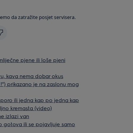
emo da zatražite posjet servisera.
iječne pjene ili loše pjeni
avu, kava nema dobar okus
) prikazano je na zaslonu mog
poro ili jedna kap po jedna kap
ljno kremasta (video)
e izlazi van
 gotova ili se pojavljuje samo