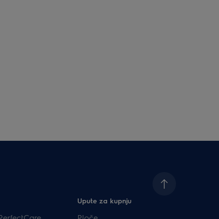
Upute za kupnju
PerfectCare
Ploče