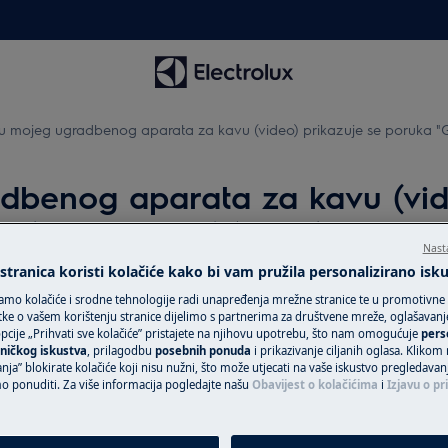
u mojeg ugradbenog aparata za kavu (video) prikazuje se poru
dbenog aparata za kavu (vide
FINE ADJUST MILL AND PRE
Nast
tranica koristi kolačiće kako bi vam pružila personalizirano isk
amo kolačiće i srodne tehnologije radi unapređenja mrežne stranice te u promotivne
ke o vašem korištenju stranice dijelimo s partnerima za društvene mreže, oglašavanje 
Zatražite popra
kavu prikazuje se poruka
cije „Prihvati sve kolačiće” pristajete na njihovu upotrebu, što nam omogućuje
pers
ESS OK"
ničkog iskustva
, prilagodbu
posebnih ponuda
i prikazivanje ciljanih oglasa. Klikom
Povjerite svoj ur
nja” blokirate kolačiće koji nisu nužni, što može utjecati na vaše iskustvo pregledavan
tehničarima i osig
ponuditi. Za više informacija pogledajte našu
Obavijest o kolačićima
i
Izjavu o pr
uslugu za svoj Ele
uslugu „Fiksna ci