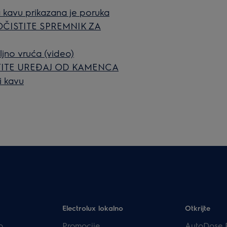
kavu prikazana je poruka
OČISTITE SPREMNIK ZA
ljno vruća (video)
OČISTITE UREĐAJ OD KAMENCA
i kavu
Electrolux lokalno
Otkrijte
p
Promocije
AutoDose 