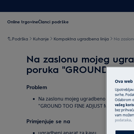
Online trgovine
Članci podrške
Podrška
Kuhanje
Kompaktna ugradbena linija
Na zaslon
Na zaslonu mojeg ugra
poruka "GROUND TOO 
Ova web s
Problem
Upotrebljav
svrhe. Podat
Na zaslonu mojeg ugradbenog aparata za 
Odabirom op
"GROUND TOO FINE ADJUST MILL AND PR
vašeg koris
bez prihvaća
vam možemo 
Primjenjuje se na
podataka
.
ugradbeni aparat za kavu