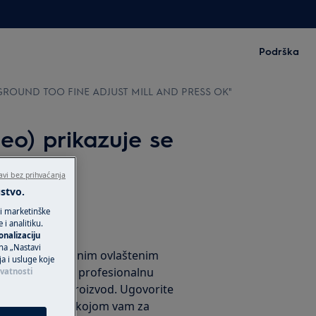
Podrška
ka "GROUND TOO FINE ADJUST MILL AND PRESS OK"
o) prikazuje se
SS OK"
avi bez prihvaćanja
ustvo.
 i marketinške
i analitiku.
vak
onalizaciju
 na „Nastavi
eđaj našim iskusnim ovlaštenim
ja i usluge koje
urajte najbolju profesionalnu
ivatnosti
ctrolux i AEG proizvod. Ugovorite
jena popravka“ kojom vam za