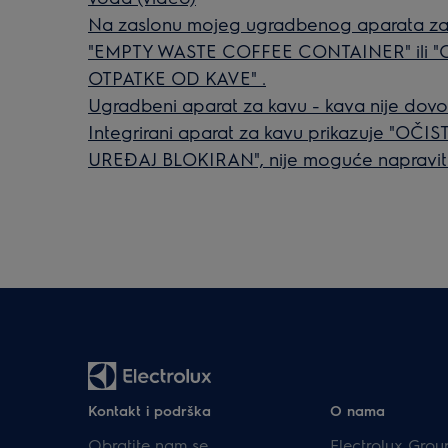
Na zaslonu mojeg ugradbenog aparata za 
"EMPTY WASTE COFFEE CONTAINER" ili "
OTPATKE OD KAVE" .
Ugradbeni aparat za kavu - kava nije dovo
Integrirani aparat za kavu prikazuje "
UREĐAJ BLOKIRAN", nije moguće napravit
Kontakt i podrška
O nama
Obratite nam se
Electrolux Grou