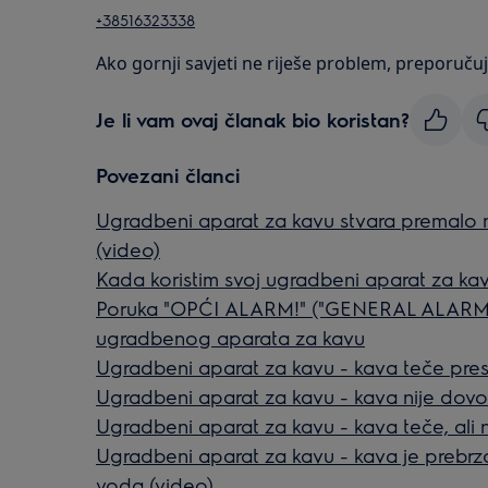
+38516323338
Ako gornji savjeti ne riješe problem, preporučuj
Je li vam ovaj članak bio koristan?
Povezani članci
Ugradbeni aparat za kavu stvara premalo ml
(video)
Kada koristim svoj ugradbeni aparat za k
Poruka "OPĆI ALARM!" ("GENERAL ALARM!"
ugradbenog aparata za kavu
Ugradbeni aparat za kavu - kava teče pres
Ugradbeni aparat za kavu - kava nije dovo
Ugradbeni aparat za kavu - kava teče, ali n
Ugradbeni aparat za kavu - kava je prebrzo
voda (video)