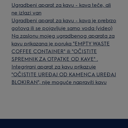
Ugradbeni aparat za kavu - kava teče, ali
ne izlazi van
Ugradbeni aparat za kavu - kava je prebrzo
gotova ili se pojavljuje samo voda (video)
Na zaslonu mojeg ugradbenog aparata za
kavu prikazana je poruka "EMPTY WASTE
COFFEE CONTAINER" ili "OČISTITE
SPREMNIK ZA OTPATKE OD KAVE" .
Integrirani aparat za kavu prikazuje
"OČISTITE UREĐAJ OD KAMENCA UREĐAJ
BLOKIRAN", nije moguće napraviti kavu