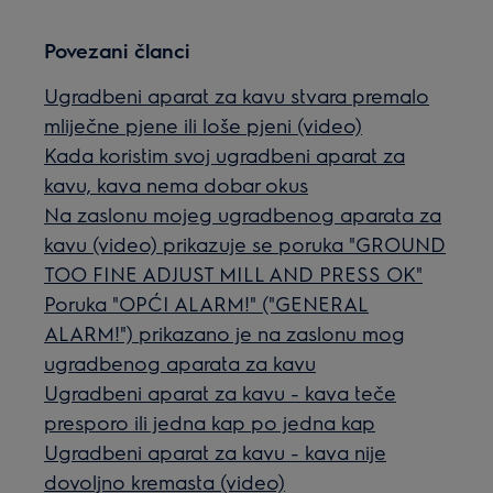
Povezani članci
Ugradbeni aparat za kavu stvara premalo
mliječne pjene ili loše pjeni (video)
Kada koristim svoj ugradbeni aparat za
kavu, kava nema dobar okus
Na zaslonu mojeg ugradbenog aparata za
kavu (video) prikazuje se poruka "GROUND
TOO FINE ADJUST MILL AND PRESS OK"
Poruka "OPĆI ALARM!" ("GENERAL
ALARM!") prikazano je na zaslonu mog
ugradbenog aparata za kavu
Ugradbeni aparat za kavu - kava teče
presporo ili jedna kap po jedna kap
Ugradbeni aparat za kavu - kava nije
dovoljno kremasta (video)