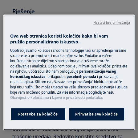
Rješenje
1. Provjerite jesu li šalice prethodno
Nastavi bez prihvaćanja
zagrijane.
Ova web stranica koristi kolačiće kako bi vam
pružila personalizirano iskustvo.
Šalice možete ugrijati tako da ih isperete
vrućom vodom.
Upotrebljavamo kolačiće i srodne tehnologije radi unapređenja mrežne
stranice te u promotivne i marketinške svrhe. Podatke o vašem
korištenju stranice dijelimo s partnerima za društvene mreže,
2. Jedinica za kuhanje možda se ohladila jer je
oglašavanje i analitiku. Odabirom opcije „Prihvati sve kolačiće” pristajete
prošlo nekoliko minuta od kuhanja
na njihovu upotrebu, što nam omogućuje
personalizaciju vašeg
posljednje kave.
korisničkog iskustva
, prilagodbu
posebnih ponuda
i prikazivanje
ciljanih oglasa. Klikom na „Nastavi bez prihvaćanja” blokirate kolačiće
koji nisu nužni, što može utjecati na vaše iskustvo pregledavanja i usluge
3. Podesite / promijenite postavljenu
koje vam možemo ponuditi. Za više informacija pogledajte našu
temperaturu.
Obavijest o kolačićima
i
Izjavu o privatnosti podataka
.
4. Provedite postupak uklanjanja kamenca.
Postavke za kolačiće
Prihvatite sve kolačiće
Redovitim uklanjanjem kamenca očistiti će se
odvod pare i hidraulički krug te spriječiti brzo
trošenje uređaja. Redovito koristite sredstvo za